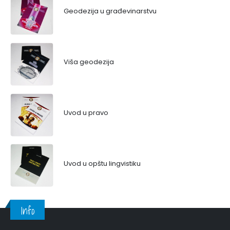
Geodezija u građevinarstvu
Viša geodezija
Uvod u pravo
Uvod u opštu lingvistiku
Info