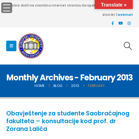
Translate »
Dobro došli na zvaničnu internet stranicu Evropskog univerziteta Brčko
distrikt |
webmail
Monthly Archives - February 2013
HOME
BLOG
2013
FEBRUARY
Obavještenje za studente Saobraćajnog
fakulteta – konsultacije kod prof. dr
Zorana Lalića