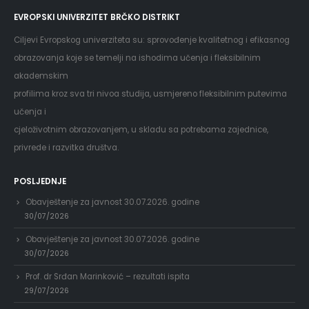
EVROPSKI UNIVERZITET BRČKO DISTRIKT
Ciljevi Evropskog univerziteta su: sprovođenje kvalitetnog i efikasnog
obrazovanja koje se temelji na ishodima učenja i fleksibilnim
akademskim
profilima kroz sva tri nivoa studija, usmjereno fleksibilnim putevima
učenja i
cjeloživotnim obrazovanjem, u skladu sa potrebama zajednice,
privrede i razvitka društva.
POSLJEDNJE
Obavještenje za javnost 30.07.2026. godine
30/07/2026
Obavještenje za javnost 30.07.2026. godine
30/07/2026
Prof. dr Srđan Marinković – rezultati ispita
29/07/2026