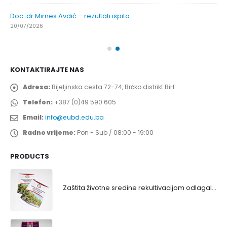
Doc. dr Mirnes Avdić – rezultati ispita
20/07/2026
KONTAKTIRAJTE NAS
Adresa:
Bijeljinska cesta 72-74, Brčko distrikt BiH
Telefon:
+387 (0)49 590 605
Email:
info@eubd.edu.ba
Radno vrijeme:
Pon - Sub / 08:00 - 19:00
PRODUCTS
Zaštita životne sredine rekultivacijom odlagališta