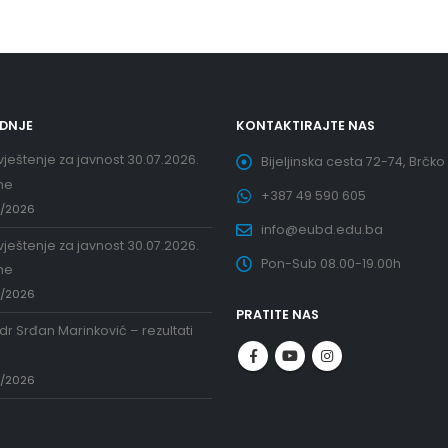
EDNJE
KONTAKTIRAJTE NAS
ještenje za javnost 30.07.2026.
Bijeljinska cesta 72-74, Brčko
ne
+387 49 590 605
7/2026
info@eubd.edu.ba
ještenje za javnost 30.07.2026.
Pon-Sub 08.00-19.00h
ne
7/2026
PRATITE NAS
 dr Srđan Marinković – rezultati
a
7/2026