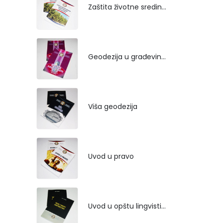
Zaštita životne sredine rekultivacijom odlagališta
Geodezija u građevinarstvu
Viša geodezija
Uvod u pravo
Uvod u opštu lingvistiku