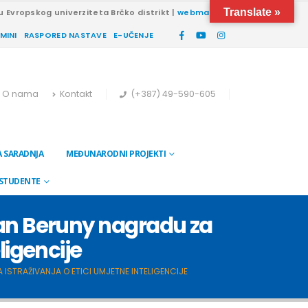
Translate »
u Evropskog univerziteta Brčko distrikt |
webmail
RMINI
RASPORED NASTAVE
E-UČENJE
O nama
Kontakt
(+387) 49-590-605
 SARADNJA
MEĐUNARODNI PROJEKTI
 STUDENTE
an Beruny nagradu za
ligencije
ISTRAŽIVANJA O ETICI UMJETNE INTELIGENCIJE