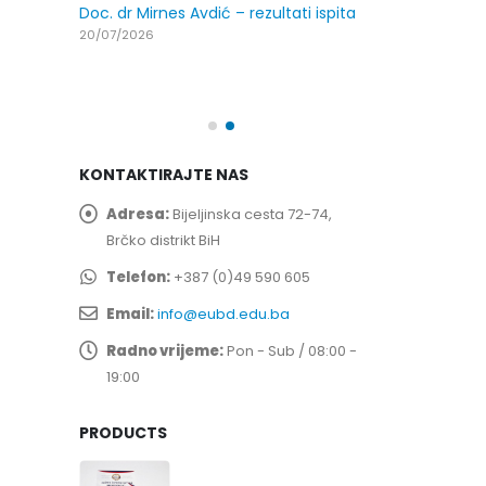
29/07/2026
Doc. dr Mirnes Avdić – rezultati ispita
20/07/2026
spita
Prof. dr Esed 
25/07/2026
KONTAKTIRAJTE NAS
Adresa:
Bijeljinska cesta 72-74,
Brčko distrikt BiH
Telefon:
+387 (0)49 590 605
Email:
info@eubd.edu.ba
Radno vrijeme:
Pon - Sub / 08:00 -
19:00
PRODUCTS