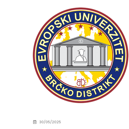
Obavještenje za javnost 30.07.2026.
Prof. d
godine
24/07/2
30/07/2026
Prof. d
Obavještenje za javnost 30.07.2026.
22/07/2
godine
30/07/2026
Prof. d
ispita
Prof. dr Srđan Marinković – rezultati
22/07/2
ispita
29/07/2026
Prof. 
rezultat
Prof. dr Azijada Beganlić – rezultati
22/07/2
30/05/2025
ispita