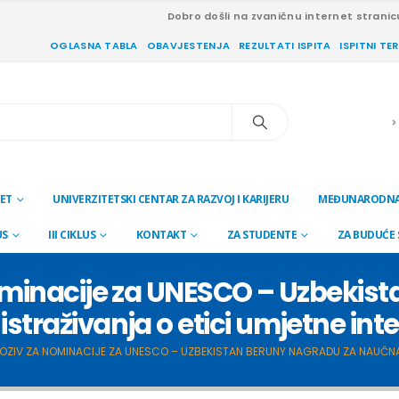
Dobro došli na zvaničnu internet stranic
OGLASNA TABLA
OBAVJESTENJA
REZULTATI ISPITA
ISPITNI TE
ET
UNIVERZITETSKI CENTAR ZA RAZVOJ I KARIJERU
MEĐUNARODNA
US
III CIKLUS
KONTAKT
ZA STUDENTE
ZA BUDUĆE
ominacije za UNESCO – Uzbekist
straživanja o etici umjetne inte
OZIV ZA NOMINACIJE ZA UNESCO – UZBEKISTAN BERUNY NAGRADU ZA NAUČNA 