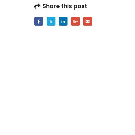
29/07/2026
Doc. dr
Share this post
20/07/2
Prof. dr Esed Karić – rezultati ispita
25/07/2026