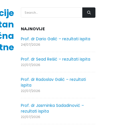
ije
tan
NAJNOVIJE
čna
.2026.
Prof. dr Dario Galić – rezultati ispita
Obavještenje
tne
godine
24/07/2026
30/07/2026
Prof. dr Sead Rešić – rezultati ispita
.2026.
Obavještenje
22/07/2026
godine
30/07/2026
Prof. dr Radoslav Galić – rezultati
ispita
ltati
Prof. dr Srđa
22/07/2026
ispita
29/07/2026
Prof. dr Jasminka Sadadinović –
rezultati ispita
ltati
Prof. dr Azij
22/07/2026
ispita