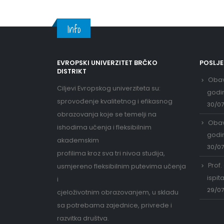
Info
EVROPSKI UNIVERZITET BRČKO
POSLJ
DISTRIKT
Obav
Ciljevi Evropskog univerziteta su:
godi
sprovođenje kvalitetnog i efikasnog
30/0
obrazovanja koje se temelji na
Obav
ishodima učenja i fleksibilnim
godi
akademskim
30/0
profilima kroz sva tri nivoa studija,
Prof.
usmjereno fleksibilnim putevima učenja
ispit
i
29/0
cjeloživotnim obrazovanjem, u skladu
sa potrebama zajednice, privrede i
razvitka društva.