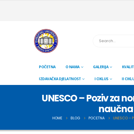
POČETNA
O NAMA
GALERIJA
KVALIT
IZDAVAČKA DJELATNOST
I CIKLUS
II CIKL
UNESCO – Poziv za n
naučna i
HOME
BLOG
POCETNA
UNESCO – P