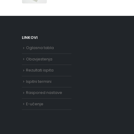
LINKOVI
Oglasna tabla
Obavjestenja
Rezultati ispita
Ispitni termini
Raspored nastave
E-učenje