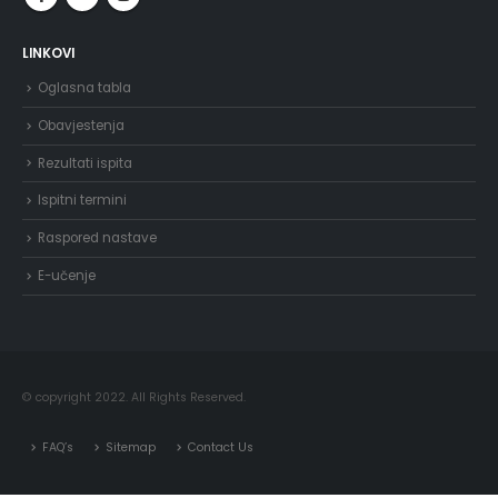
LINKOVI
Oglasna tabla
Obavjestenja
Rezultati ispita
Ispitni termini
Raspored nastave
E-učenje
© copyright 2022. All Rights Reserved.
FAQ’s
Sitemap
Contact Us