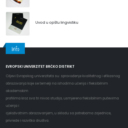
Uvod u opštu lingvistiku
Info
EVROPSKI UNIVERZITET BRČKO DISTRIKT
Ciljevi Evropskog univerziteta su: sprovođenje kvalitetnog i efikasnog
obrazovanja koje se temelji na ishodima učenja i fleksibilnim
akademskim
profilima kroz sva tri nivoa studija, usmjereno fleksibilnim putevima
učenja i
cjeloživotnim obrazovanjem, u skladu sa potrebama zajednice,
privrede i razvitka društva.