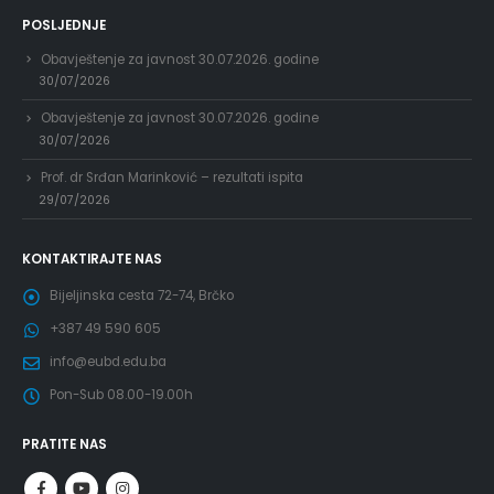
POSLJEDNJE
Obavještenje za javnost 30.07.2026. godine
30/07/2026
Obavještenje za javnost 30.07.2026. godine
30/07/2026
Prof. dr Srđan Marinković – rezultati ispita
29/07/2026
KONTAKTIRAJTE NAS
Bijeljinska cesta 72-74, Brčko
+387 49 590 605
info@eubd.edu.ba
Pon-Sub 08.00-19.00h
PRATITE NAS