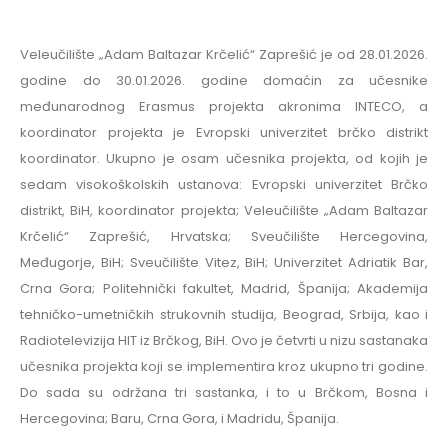
Veleučilište „Adam Baltazar Krčelić“ Zaprešić je od 28.01.2026.
godine do 30.01.2026. godine domaćin za učesnike
međunarodnog Erasmus projekta akronima INTECO, a
koordinator projekta je Evropski univerzitet brčko distrikt
koordinator. Ukupno je osam učesnika projekta, od kojih je
sedam visokoškolskih ustanova: Evropski univerzitet Brčko
distrikt, BiH, koordinator projekta; Veleučilište „Adam Baltazar
Krčelić“ Zaprešić, Hrvatska; Sveučilište Hercegovina,
Međugorje, BiH; Sveučilište Vitez, BiH; Univerzitet Adriatik Bar,
Crna Gora; Politehnički fakultet, Madrid, Španija; Akademija
tehničko-umetničkih strukovnih studija, Beograd, Srbija, kao i
Radiotelevizija HIT iz Brčkog, BiH. Ovo je četvrti u nizu sastanaka
učesnika projekta koji se implementira kroz ukupno tri godine.
Do sada su održana tri sastanka, i to u Brčkom, Bosna i
Hercegovina; Baru, Crna Gora, i Madridu, Španija.