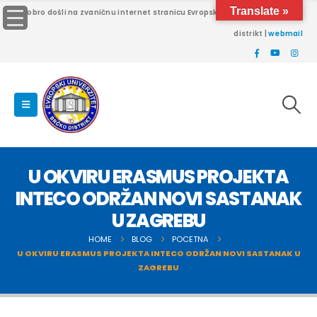
Translate »
Dobro došli na zvaničnu internet stranicu Evropskog univerziteta Brčko
distrikt |
webmail
U OKVIRU ERASMUS PROJEKTA
INTECO ODRŽAN NOVI SASTANAK
U ZAGREBU
HOME
BLOG
POCETNA
U OKVIRU ERASMUS PROJEKTA INTECO ODRŽAN NOVI SASTANAK U
ZAGREBU