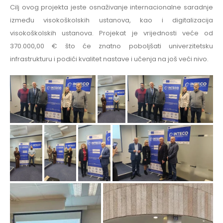
Cilj ovog projekta jeste osnaživanje internacionalne saradnje
između visokoškolskih ustanova, kao i digitalizacija
visokoškolskih ustanova. Projekat je vrijednosti veće od
370.000,00 € što će znatno poboljšati univerzitetsku
infrastrukturu i podići kvalitet nastave i učenja na još veći nivo.