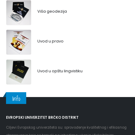
Viša geodezija
Uvod u pravo
Uvod u opštu lingvistiku
Info
EVROPSKI UNIVERZITET BRČKO DISTRIKT
Ciljevi Evropskog univerziteta su: sprovođenje kvalitetnog i efikasnog