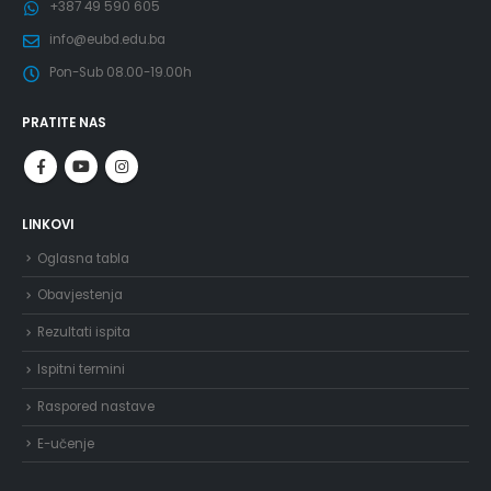
+387 49 590 605
info@eubd.edu.ba
Pon-Sub 08.00-19.00h
PRATITE NAS
LINKOVI
Oglasna tabla
Obavjestenja
Rezultati ispita
Ispitni termini
Raspored nastave
E-učenje