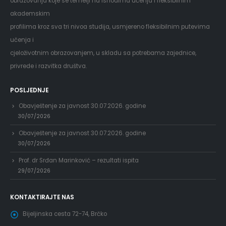
obrazovanja koje se temelji na ishodima učenja i fleksibilnim
akademskim
profilima kroz sva tri nivoa studija, usmjereno fleksibilnim putevima
učenja i
cjeloživotnim obrazovanjem, u skladu sa potrebama zajednice,
privrede i razvitka društva.
POSLJEDNJE
Obavještenje za javnost 30.07.2026. godine
30/07/2026
Obavještenje za javnost 30.07.2026. godine
30/07/2026
Prof. dr Srđan Marinković – rezultati ispita
29/07/2026
KONTAKTIRAJTE NAS
Bijeljinska cesta 72-74, Brčko