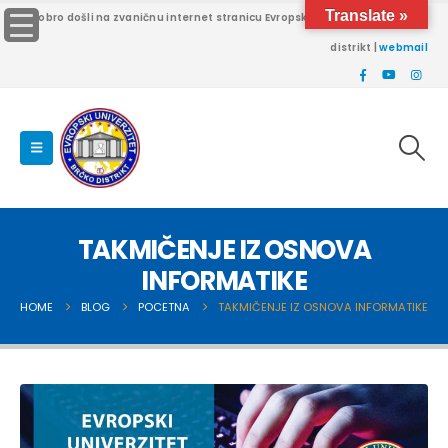
Translate »
Dobro došli na zvaničnu internet stranicu Evropskog univerziteta Brčko
distrikt |
webmail
TAKMIČENJE IZ OSNOVA
INFORMATIKE
HOME
BLOG
POCETNA
TAKMIČENJE IZ OSNOVA INFORMATIKE