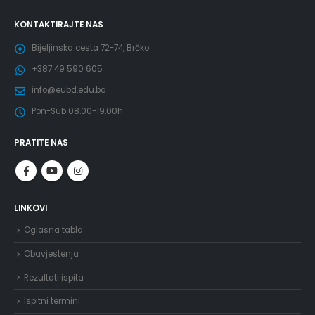
KONTAKTIRAJTE NAS
Bijeljinska cesta 72-74, Brčko
+387 49 590 605
info@eubd.edu.ba
Pon-Sub 08.00-19.00h
PRATITE NAS
LINKOVI
Oglasna tabla
Obavjestenja
Rezultati ispita
Ispitni termini