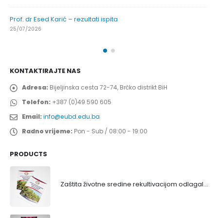
Prof. dr Esed Karić – rezultati ispita
25/07/2026
KONTAKTIRAJTE NAS
Adresa:
Bijeljinska cesta 72-74, Brčko distrikt BiH
Telefon:
+387 (0)49 590 605
Email:
info@eubd.edu.ba
Radno vrijeme:
Pon - Sub / 08:00 - 19:00
PRODUCTS
Zaštita životne sredine rekultivacijom odlagališta