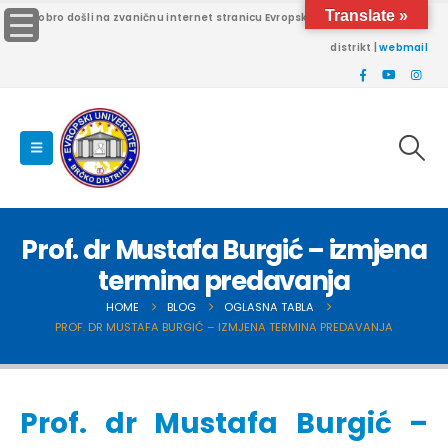
Translate »
Dobro došli na zvaničnu internet stranicu Evropskog univerziteta Brčko
distrikt |
webmail
Prof. dr Mustafa Burgić – izmjena
termina predavanja
HOME
BLOG
OGLASNA TABLA
PROF. DR MUSTAFA BURGIĆ – IZMJENA TERMINA PREDAVANJA
Prof. dr Mustafa Burgić –