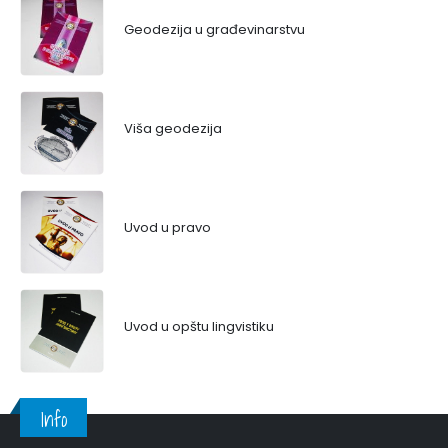
Geodezija u građevinarstvu
Viša geodezija
Uvod u pravo
Uvod u opštu lingvistiku
Info