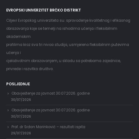
EVROPSKI UNIVERZITET BRČKO DISTRIKT
Ciljevi Evropskog univerziteta su: sprovođenje kvalitetnog i efikasnog
obrazovanja koje se temelji na ishodima učenja i fleksibilnim
akademskim
profilima kroz sva tri nivoa studija, usmjereno fleksibilnim putevima
učenja i
cjeloživotnim obrazovanjem, u skladu sa potrebama zajednice,
privrede i razvitka društva.
POSLJEDNJE
Obavještenje za javnost 30.07.2026. godine
30/07/2026
Obavještenje za javnost 30.07.2026. godine
30/07/2026
Prof. dr Srđan Marinković – rezultati ispita
29/07/2026