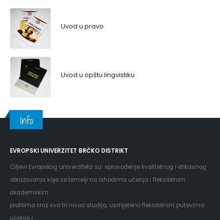
Uvod u pravo
Uvod u opštu lingvistiku
Info
EVROPSKI UNIVERZITET BRČKO DISTRIKT
Ciljevi Evropskog univerziteta su: sprovođenje kvalitetnog i efikasnog
obrazovanja koje se temelji na ishodima učenja i fleksibilnim
akademskim
profilima kroz sva tri nivoa studija, usmjereno fleksibilnim putevima
učenja i