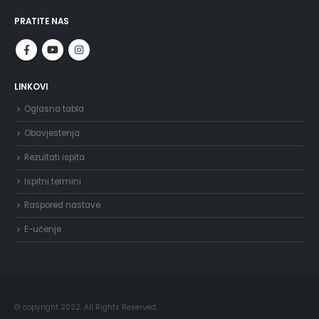
PRATITE NAS
LINKOVI
Oglasna tabla
Obavjestenja
Rezultati ispita
Ispitni termini
Raspored nastave
E-učenje
© copyright 2022. All Rights Reserved.