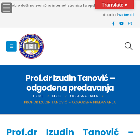
Translate »
Dobro došli na zvaničnu internet stranicu Evropskog univerziteta Brčko
distrikt |
webmail
Prof.dr Izudin Tanović –
odgođena predavanja
HOME
BLOG
OGLASNA TABLA
PROF.DR IZUDIN TANOVIĆ – ODGOĐENA PREDAVANJA
Prof.dr Izudin Tanović –