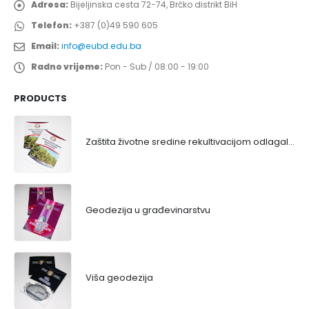
Adresa:
Bijeljinska cesta 72-74, Brčko distrikt BiH
Telefon:
+387 (0)49 590 605
Email:
info@eubd.edu.ba
Radno vrijeme:
Pon - Sub / 08:00 - 19:00
PRODUCTS
Zaštita životne sredine rekultivacijom odlagališta
Geodezija u građevinarstvu
Viša geodezija