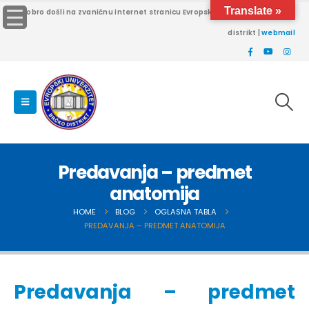
Translate »
Dobro došli na zvaničnu internet stranicu Evropskog univerziteta Brčko
distrikt |
webmail
Predavanja – predmet
anatomija
HOME
BLOG
OGLASNA TABLA
PREDAVANJA – PREDMET ANATOMIJA
Predavanja – predmet