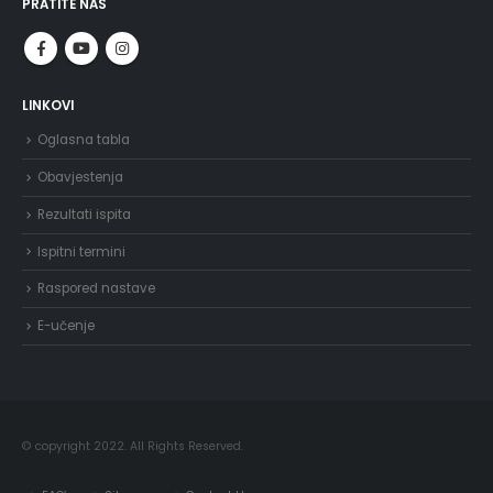
PRATITE NAS
LINKOVI
Oglasna tabla
Obavjestenja
Rezultati ispita
Ispitni termini
Raspored nastave
E-učenje
© copyright 2022. All Rights Reserved.