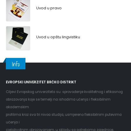
Uvod u pravo
Uvod u opštu lingvistiku
Info
EVROPSKI UNIVERZITET BRČKO DISTRIKT
Ciljevi Evropskog univerziteta su: sprovođenje kvalitetnog i efikasnog
obrazovanja koje se temelji na ishodima učenja i fleksibilnim
akademskim
profilima kroz sva tri nivoa studija, usmjereno fleksibilnim putevima
učenja i
cjeloživotnim obrazovanjem, u skladu sa potrebama zajednice,