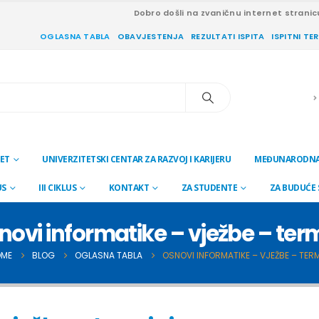
Dobro došli na zvaničnu internet stranic
OGLASNA TABLA
OBAVJESTENJA
REZULTATI ISPITA
ISPITNI TE
ET
UNIVERZITETSKI CENTAR ZA RAZVOJ I KARIJERU
MEĐUNARODNA
US
III CIKLUS
KONTAKT
ZA STUDENTE
ZA BUDUĆE
novi informatike – vježbe – term
ME
BLOG
OGLASNA TABLA
OSNOVI INFORMATIKE – VJEŽBE – TERM