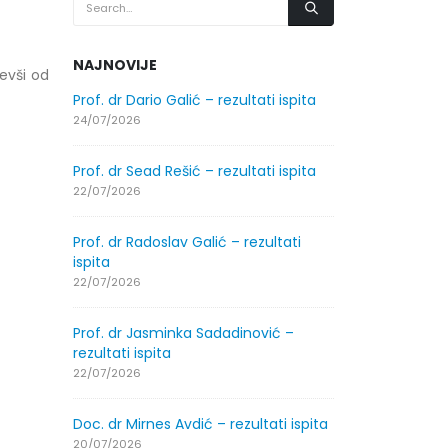
NAJNOVIJE
evši od
.2026.
Prof. dr Dario Galić – rezultati ispita
Obavještenje
godine
24/07/2026
30/07/2026
Prof. dr Sead Rešić – rezultati ispita
.2026.
Obavještenje
22/07/2026
godine
30/07/2026
Prof. dr Radoslav Galić – rezultati
ispita
ltati
Prof. dr Srđa
22/07/2026
ispita
29/07/2026
Prof. dr Jasminka Sadadinović –
rezultati ispita
ltati
Prof. dr Azij
22/07/2026
ispita
29/07/2026
Doc. dr Mirnes Avdić – rezultati ispita
20/07/2026