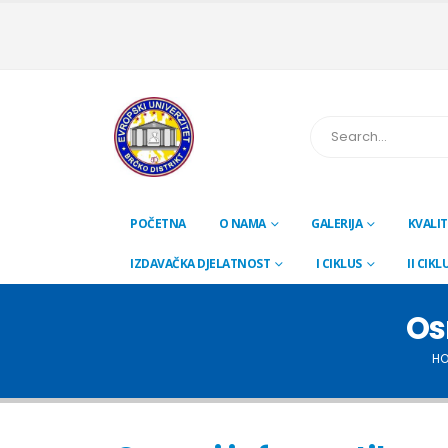
POČETNA
O NAMA
GALERIJA
KVALIT
IZDAVAČKA DJELATNOST
I CIKLUS
II CIKL
Os
HO