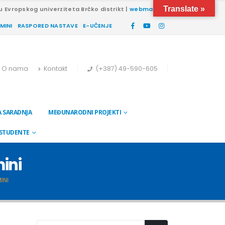
Translate »
u Evropskog univerziteta Brčko distrikt |
webmail
RMINI
RASPORED NASTAVE
E-UČENJE
O nama
Kontakt
(+387) 49-590-605
 SARADNJA
MEĐUNARODNI PROJEKTI
 STUDENTE
ini
INI