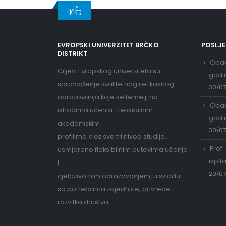
Info
EVROPSKI UNIVERZITET BRČKO
POSLJ
DISTRIKT
Obav
Ciljevi Evropskog univerziteta su:
godi
sprovođenje kvalitetnog i efikasnog
30/0
obrazovanja koje se temelji na
Obav
ishodima učenja i fleksibilnim
godi
akademskim
30/0
profilima kroz sva tri nivoa studija,
Prof.
usmjereno fleksibilnim putevima učenja
ispit
i
29/0
cjeloživotnim obrazovanjem, u skladu
sa potrebama zajednice, privrede i
razvitka društva.