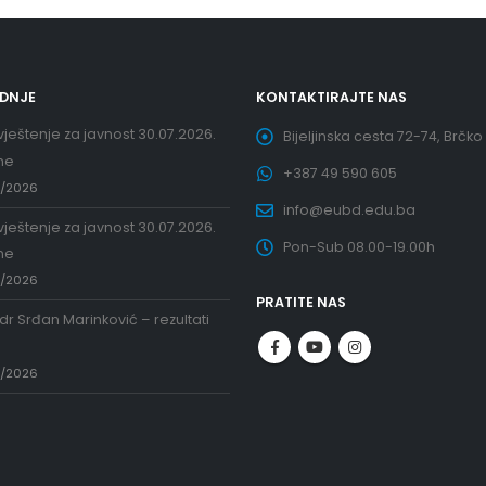
EDNJE
KONTAKTIRAJTE NAS
ještenje za javnost 30.07.2026.
Bijeljinska cesta 72-74, Brčko
ne
+387 49 590 605
7/2026
info@eubd.edu.ba
ještenje za javnost 30.07.2026.
Pon-Sub 08.00-19.00h
ne
7/2026
PRATITE NAS
 dr Srđan Marinković – rezultati
a
7/2026