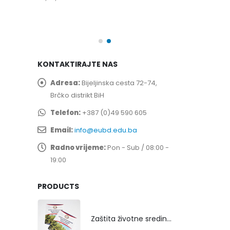
spita
Prof. dr Esed 
25/07/2026
KONTAKTIRAJTE NAS
Adresa:
Bijeljinska cesta 72-74,
Brčko distrikt BiH
Telefon:
+387 (0)49 590 605
Email:
info@eubd.edu.ba
Radno vrijeme:
Pon - Sub / 08:00 -
19:00
PRODUCTS
Zaštita životne sredine rekultivacijom odlagališta