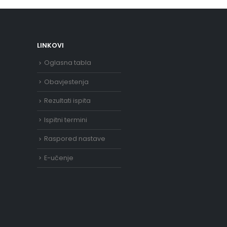
LINKOVI
Oglasna tabla
Obavjestenja
Rezultati ispita
Ispitni termini
Raspored nastave
E-učenje