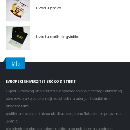
Uvod u pravo
Uvod u opštu lingvistiku
Info
EVROPSKI UNIVERZITET BRČKO DISTRIKT
Ciljevi Evropskog univerziteta su: sprovođenje kvalitetnog i efikasnog
obrazovanja koje se temelji na ishodima učenja i fleksibilnim
akademskim
profilima kroz sva tri nivoa studija, usmjereno fleksibilnim putevima
učenja i
cjeloživotnim obrazovanjem, u skladu sa potrebama zajednice,