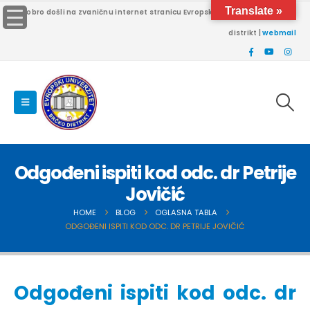
Translate »
Dobro došli na zvaničnu internet stranicu Evropskog univerziteta Brčko
distrikt |
webmail
Odgođeni ispiti kod odc. dr Petrije
Jovičić
HOME
BLOG
OGLASNA TABLA
ODGOĐENI ISPITI KOD ODC. DR PETRIJE JOVIČIĆ
Odgođeni ispiti kod odc. dr