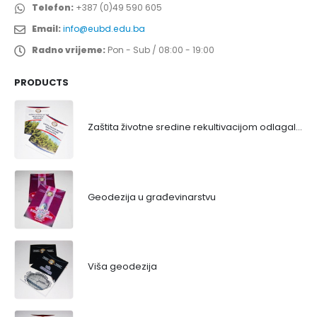
Telefon:
+387 (0)49 590 605
Email:
info@eubd.edu.ba
Radno vrijeme:
Pon - Sub / 08:00 - 19:00
PRODUCTS
Zaštita životne sredine rekultivacijom odlagališta
Geodezija u građevinarstvu
Viša geodezija