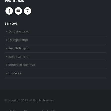
PRATITE NAS
LINKOVI
Oglasna tabla
Obavjestenja
Rezultati ispita
Ispitni termini
Raspored nastave
E-učenje
© copyright 2022. All Rights Reserved.