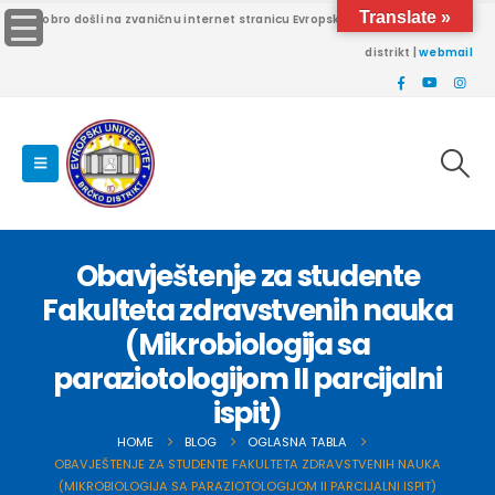
Translate »
Dobro došli na zvaničnu internet stranicu Evropskog univerziteta Brčko
distrikt |
webmail
Obavještenje za studente
Fakulteta zdravstvenih nauka
(Mikrobiologija sa
paraziotologijom II parcijalni
ispit)
HOME
BLOG
OGLASNA TABLA
OBAVJEŠTENJE ZA STUDENTE FAKULTETA ZDRAVSTVENIH NAUKA
(MIKROBIOLOGIJA SA PARAZIOTOLOGIJOM II PARCIJALNI ISPIT)