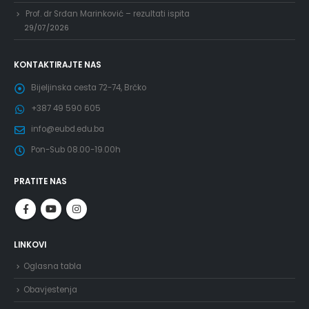
Prof. dr Srđan Marinković – rezultati ispita
29/07/2026
KONTAKTIRAJTE NAS
Bijeljinska cesta 72-74, Brčko
+387 49 590 605
info@eubd.edu.ba
Pon-Sub 08.00-19.00h
PRATITE NAS
LINKOVI
Oglasna tabla
Obavjestenja