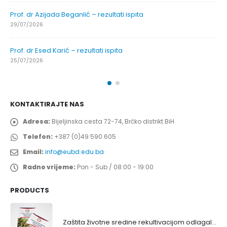
Prof. dr Azijada Beganlić – rezultati ispita
29/07/2026
Prof. dr Esed Karić – rezultati ispita
25/07/2026
KONTAKTIRAJTE NAS
Adresa:
Bijeljinska cesta 72-74, Brčko distrikt BiH
Telefon:
+387 (0)49 590 605
Email:
info@eubd.edu.ba
Radno vrijeme:
Pon - Sub / 08:00 - 19:00
PRODUCTS
Zaštita životne sredine rekultivacijom odlagališta