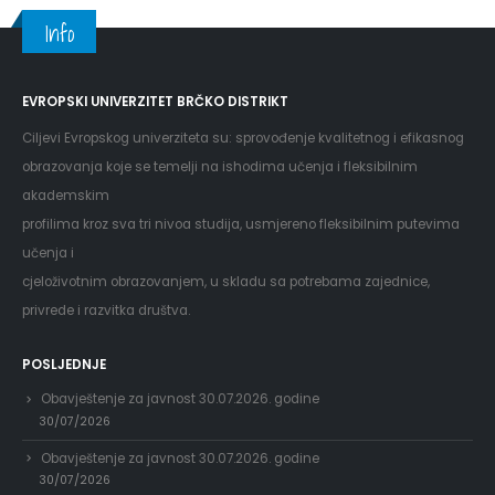
Info
EVROPSKI UNIVERZITET BRČKO DISTRIKT
Ciljevi Evropskog univerziteta su: sprovođenje kvalitetnog i efikasnog
obrazovanja koje se temelji na ishodima učenja i fleksibilnim
akademskim
profilima kroz sva tri nivoa studija, usmjereno fleksibilnim putevima
učenja i
cjeloživotnim obrazovanjem, u skladu sa potrebama zajednice,
privrede i razvitka društva.
POSLJEDNJE
Obavještenje za javnost 30.07.2026. godine
30/07/2026
Obavještenje za javnost 30.07.2026. godine
30/07/2026