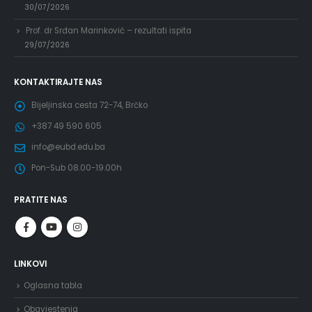
30/07/2026
Prof. dr Srđan Marinković – rezultati ispita
29/07/2026
KONTAKTIRAJTE NAS
Bijeljinska cesta 72-74, Brčko
+387 49 590 605
info@eubd.edu.ba
Pon-Sub 08.00-19.00h
PRATITE NAS
LINKOVI
Oglasna tabla
Obavjestenja