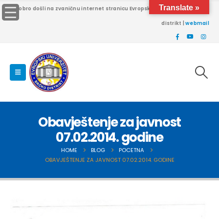
Translate »
Dobro došli na zvaničnu internet stranicu Evropskog univerziteta Brčko
distrikt |
webmail
Obavještenje za javnost
07.02.2014. godine
HOME
BLOG
POCETNA
OBAVJEŠTENJE ZA JAVNOST 07.02.2014. GODINE