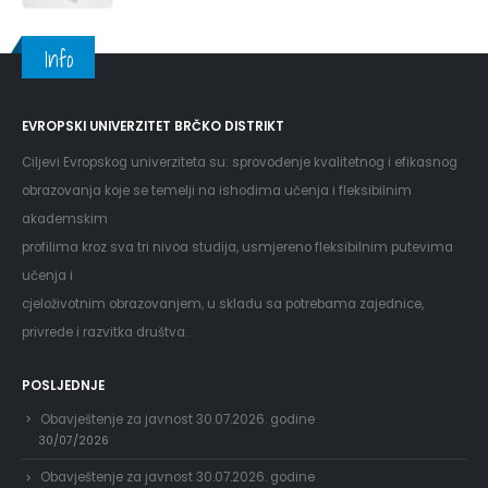
Info
EVROPSKI UNIVERZITET BRČKO DISTRIKT
Ciljevi Evropskog univerziteta su: sprovođenje kvalitetnog i efikasnog
obrazovanja koje se temelji na ishodima učenja i fleksibilnim
akademskim
profilima kroz sva tri nivoa studija, usmjereno fleksibilnim putevima
učenja i
cjeloživotnim obrazovanjem, u skladu sa potrebama zajednice,
privrede i razvitka društva.
POSLJEDNJE
Obavještenje za javnost 30.07.2026. godine
30/07/2026
Obavještenje za javnost 30.07.2026. godine