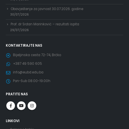
Obavještenje za javnost 30.07.2026. godine
30/07/2026
Prof. dr Srđan Marinković – rezultati ispita
29/07/2026
KONTAKTIRAJTE NAS
Bijeljinska cesta 72-74, Brčko
+387 49 590 605
info@eubd.edu.ba
Pon-Sub 08.00-19.00h
PRATITE NAS
LINKOVI