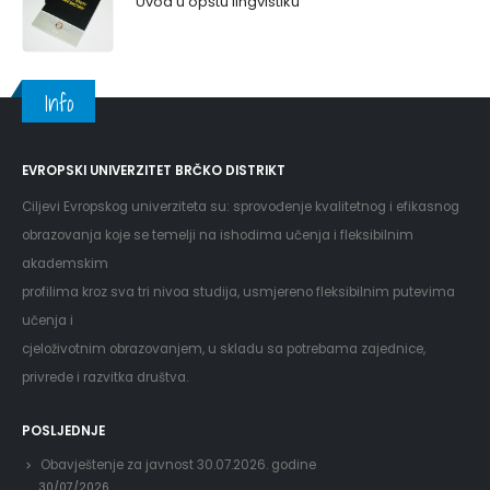
Uvod u opštu lingvistiku
Info
EVROPSKI UNIVERZITET BRČKO DISTRIKT
Ciljevi Evropskog univerziteta su: sprovođenje kvalitetnog i efikasnog
obrazovanja koje se temelji na ishodima učenja i fleksibilnim
akademskim
profilima kroz sva tri nivoa studija, usmjereno fleksibilnim putevima
učenja i
cjeloživotnim obrazovanjem, u skladu sa potrebama zajednice,
privrede i razvitka društva.
POSLJEDNJE
Obavještenje za javnost 30.07.2026. godine
30/07/2026