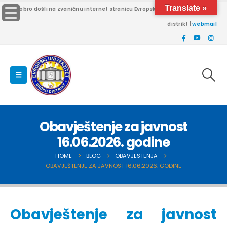
Translate »
Dobro došli na zvaničnu internet stranicu Evropskog univerziteta Brčko
distrikt |
webmail
Obavještenje za javnost
16.06.2026. godine
HOME
BLOG
OBAVJESTENJA
OBAVJEŠTENJE ZA JAVNOST 16.06.2026. GODINE
Obavještenje za javnost