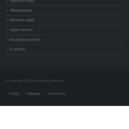
Oglasna tabla
Obavjestenja
Rezultati ispita
Ispitni termini
Raspored nastave
E-učenje
© copyright 2022. All Rights Reserved.
FAQ’s
Sitemap
Contact Us