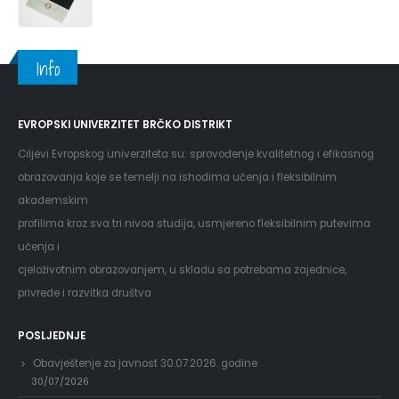
Info
EVROPSKI UNIVERZITET BRČKO DISTRIKT
Ciljevi Evropskog univerziteta su: sprovođenje kvalitetnog i efikasnog
obrazovanja koje se temelji na ishodima učenja i fleksibilnim
akademskim
profilima kroz sva tri nivoa studija, usmjereno fleksibilnim putevima
učenja i
cjeloživotnim obrazovanjem, u skladu sa potrebama zajednice,
privrede i razvitka društva.
POSLJEDNJE
Obavještenje za javnost 30.07.2026. godine
30/07/2026