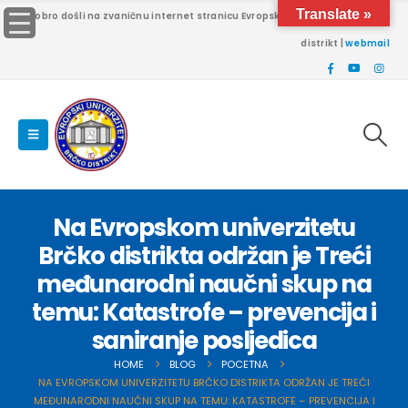
Translate »
Dobro došli na zvaničnu internet stranicu Evropskog univerziteta Brčko
distrikt |
webmail
Na Evropskom univerzitetu
Brčko distrikta održan je Treći
međunarodni naučni skup na
temu: Katastrofe – prevencija i
saniranje posljedica
HOME
BLOG
POCETNA
NA EVROPSKOM UNIVERZITETU BRČKO DISTRIKTA ODRŽAN JE TREĆI
MEĐUNARODNI NAUČNI SKUP NA TEMU: KATASTROFE – PREVENCIJA I