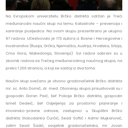
Na Evropskom univerzitetu Brčko distrikta održan je Treći
međunarodni naučni skup na temu: Katastrofe – prevencija i
saniranje posljedica. Na ovom skupu prezentirano je ukupno
97 radova. Učestvovalo je 173 autora iz Bosne i Hercegovine i
inostranstva (Rusija, Grčka, Njemačka, Austrija, Hrvatska, Srbija,
Crna Gora, Makedonija, Slovenija). Svi radovi sabrani su u
zbornik radova sa Trećeg međunarodnog naučnog skupa, na
preko 1.200 stranica, a koji se sastoji iz dva toma.
Naučni skup svečano je otvorio gradonačelnik Brčko distrikta
mr. sc. Anto Domić, dr. med. Otvorenju skupa prisustvovali su i
gospodin Goran Pisić, šef Policije Brčko distrikta, gospodin
Ismet Dedeić, šef Odjeljenja za prostorno planiranje i
imovinsko-pravne odnose, zastupnici u Skupštini Brčko
distrikta Slobodanka Ćurčić, Sead Softić i Admir Mujkanović,
zatim Sead Šadić, savjetnik gradonačelnika, mr Jovan