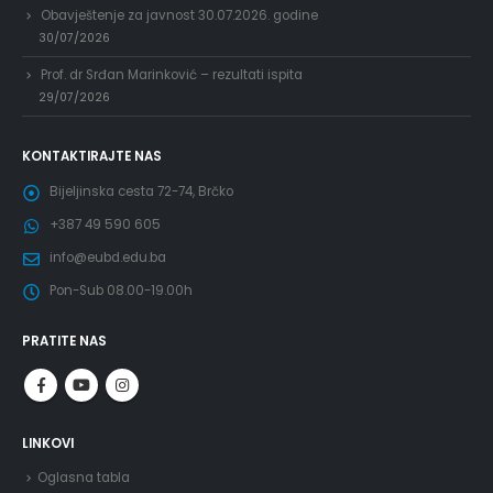
Obavještenje za javnost 30.07.2026. godine
30/07/2026
Prof. dr Srđan Marinković – rezultati ispita
29/07/2026
KONTAKTIRAJTE NAS
Bijeljinska cesta 72-74, Brčko
+387 49 590 605
info@eubd.edu.ba
Pon-Sub 08.00-19.00h
PRATITE NAS
LINKOVI
Oglasna tabla