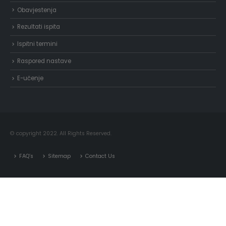
Obavjestenja
Rezultati ispita
Ispitni termini
Raspored nastave
E-učenje
© copyright 2022. All Rights Reserved.
FAQ’s
Sitemap
Contact Us