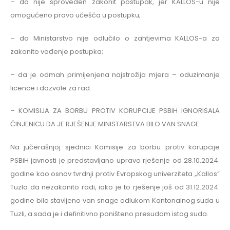
– da nije sproveden zakonit postupak, jer KALLOS-u nije
omogućeno pravo učešća u postupku;
– da Ministarstvo nije odlučilo o zahtjevima KALLOS-a za
zakonito vođenje postupka;
– da je odmah primijenjena najstrožija mjera – oduzimanje
licence i dozvole za rad.
– KOMISIJA ZA BORBU PROTIV KORUPCIJE PSBiH IGNORISALA
ČINJENICU DA JE RJEŠENJE MINISTARSTVA BILO VAN SNAGE
Na jučerašnjoj sjednici Komisije za borbu protiv korupcije
PSBiH javnosti je predstavljano upravo rješenje od 28.10.2024.
godine kao osnov tvrdnji protiv Evropskog univerziteta „Kallos“
Tuzla da nezakonito radi, iako je to rješenje još od 31.12.2024.
godine bilo stavljeno van snage odlukom Kantonalnog suda u
Tuzli, a sada je i definitivno poništeno presudom istog suda.