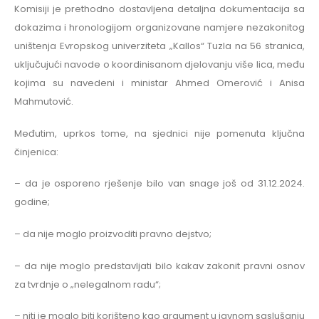
Komisiji je prethodno dostavljena detaljna dokumentacija sa
dokazima i hronologijom organizovane namjere nezakonitog
uništenja Evropskog univerziteta „Kallos“ Tuzla na 56 stranica,
uključujući navode o koordinisanom djelovanju više lica, među
kojima su navedeni i ministar Ahmed Omerović i Anisa
Mahmutović.
Međutim, uprkos tome, na sjednici nije pomenuta ključna
činjenica:
– da je osporeno rješenje bilo van snage još od 31.12.2024.
godine;
– da nije moglo proizvoditi pravno dejstvo;
– da nije moglo predstavljati bilo kakav zakonit pravni osnov
za tvrdnje o „nelegalnom radu“;
– niti je moglo biti korišteno kao argument u javnom saslušanju