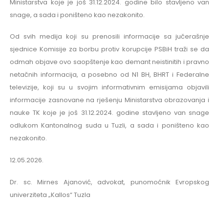
Ministarstva koje je još 31.12.2024. godine bilo stavljeno van
snage, a sada i poništeno kao nezakonito.
Od svih medija koji su prenosili informacije sa jučerašnje
sjednice Komisije za borbu protiv korupcije PSBiH traži se da
odmah objave ovo saopštenje kao demant neistinitih i pravno
netačnih informacija, a posebno od N1 BH, BHRT i Federalne
televizije, koji su u svojim informativnim emisijama objavili
informacije zasnovane na rješenju Ministarstva obrazovanja i
nauke TK koje je još 31.12.2024. godine stavljeno van snage
odlukom Kantonalnog suda u Tuzli, a sada i poništeno kao
nezakonito.
12.05.2026.
Dr. sc. Mirnes Ajanović, advokat, punomoćnik Evropskog
univerziteta „Kallos“ Tuzla