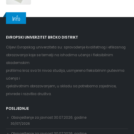
Info
EVROPSKI UNIVERZITET BRČKO DISTRIKT
Ciljevi Evropskog univerziteta su: sprovođenje kvalitetnog i efikasnog
obrazovanja koje se temelji na ishodima učenja i fleksibilnim
akademskim
profilima kroz sva tri nivoa studija, usmjereno fleksibilnim putevima
učenja i
cjeloživotnim obrazovanjem, u skladu sa potrebama zajednice,
privrede i razvitka društva.
POSLJEDNJE
Obavještenje za javnost 30.07.2026. godine
30/07/2026
Obavještenje za javnost 30.07.2026. godine