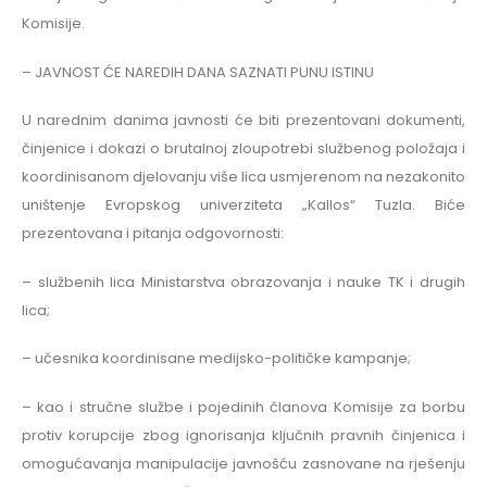
Komisije.
– JAVNOST ĆE NAREDIH DANA SAZNATI PUNU ISTINU
U narednim danima javnosti će biti prezentovani dokumenti,
činjenice i dokazi o brutalnoj zloupotrebi službenog položaja i
koordinisanom djelovanju više lica usmjerenom na nezakonito
uništenje Evropskog univerziteta „Kallos“ Tuzla. Biće
prezentovana i pitanja odgovornosti:
– službenih lica Ministarstva obrazovanja i nauke TK i drugih
lica;
– učesnika koordinisane medijsko-političke kampanje;
– kao i stručne službe i pojedinih članova Komisije za borbu
protiv korupcije zbog ignorisanja ključnih pravnih činjenica i
omogućavanja manipulacije javnošću zasnovane na rješenju