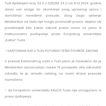
Tuzli Rješenjem broj: 03 0 U 025256 24 U od 31.12.2024. godine
stavio van snage do okončanja ovog upravnog spora i
donošenja navedene presude, zbog čega rješenje
Ministarstva od tada nije moglo proizvoditi pravno dejstvo niti
predstavljati bilo kakav zakonit pravni osnov za javno ili
institucionalno postupanje protiv Evropskog univerziteta
„Kallos“ Tuzla.
– KANTONALNI SUD U TUZLI POTVRDIO TEŠKE POVREDE ZAKONA
U presudi Kantonalnog suda u Tuzli jasno je navedeno da je
Ministarstvo obrazovanja i nauke TK povrijedilo više zakonskih
odredbi, te je, između ostalog, na osam strana presude
naznačeno:
– da Evropskom univerzitetu KALLOS Tuzla nije omogućeno ni
pravo izjašnjenja;