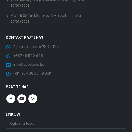
30/07/2026
Prof. dr Srđan Marinković – rezultati ispita
29/07/2026
KONTAKTIRAJTE NAS
Bijeljinska cesta 72-74, Brčko
+387 49 590 605
info@eubd.edu.ba
Pon-Sub 08.00-19.00h
PRATITE NAS
LINKOVI
Oglasna tabla