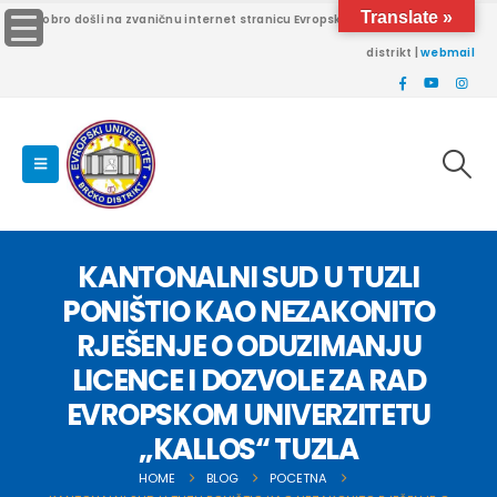
Translate »
Dobro došli na zvaničnu internet stranicu Evropskog univerziteta Brčko
distrikt |
webmail
KANTONALNI SUD U TUZLI
PONIŠTIO KAO NEZAKONITO
RJEŠENJE O ODUZIMANJU
LICENCE I DOZVOLE ZA RAD
EVROPSKOM UNIVERZITETU
„KALLOS“ TUZLA
HOME
BLOG
POCETNA