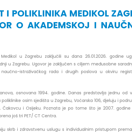
T I POLIKLINIKA MEDIKOL ZAG
VOR O AKADEMSKOJ I NAUČ
r Dario Galić – rezultati ispita
Obavještenje za javnost 30.07
godine
026
30/07/2026
nika Medikol u Zagrebu zaključili su dana 26.01.2026. godine u
r Sead Rešić – rezultati ispita
dnji u Zagrebu. Ugovor je zaključen s ciljem međusobne saradnj
Obavještenje za javnost 30.07
026
aučno-istraživačkog rada i drugih poslova u okviru regis
godine
30/07/2026
r Radoslav Galić – rezultati
ustanova, osnovana 1994. godine. Danas predstavlja jednu od 
Prof. dr Srđan Marinković – rezu
026
ispita
pu poliklinike osim sjedišta u Zagrebu, Voćarska 106, djeluju i podr
29/07/2026
ci, Čakovcu i Osijeku. Poznata je po tome što je 2007. godine
dr Jasminka Sadadinović –
i ispita
rena još tri PET/ CT Centra.
Prof. dr Azijada Beganlić – rezu
026
ispita
tetniju skrb i zdravstvenu uslugu s individualnim pristupom prem