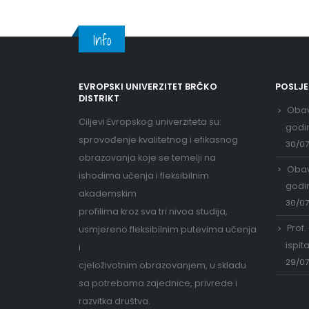
Info
EVROPSKI UNIVERZITET BRČKO
POSLJ
DISTRIKT
Obav
Ciljevi Evropskog univerziteta su:
godi
sprovođenje kvalitetnog i efikasnog
30/0
obrazovanja koje se temelji na
Obav
ishodima učenja i fleksibilnim
godi
akademskim
30/0
profilima kroz sva tri nivoa studija,
Prof.
usmjereno fleksibilnim putevima učenja
ispit
i
29/0
cjeloživotnim obrazovanjem, u skladu
sa potrebama zajednice, privrede i
razvitka društva.