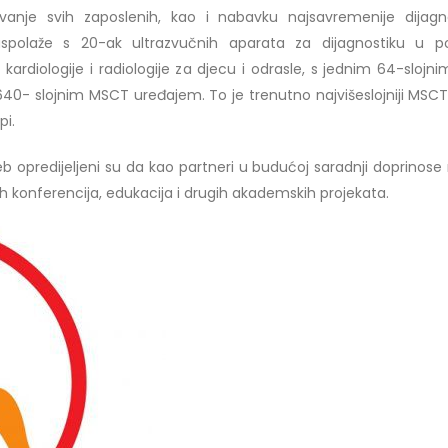
29/07/2026
 Mirnes Avdić – rezultati ispita
zovanje svih zaposlenih, kao i nabavku najsavremenije dijagn
026
polaže s 20-ak ultrazvučnih aparata za dijagnostiku u p
Prof. dr Esed Karić – rezultati i
, kardiologije i radiologije za djecu i odrasle, s jednim 64-slojnim
25/07/2026
 640- slojnim MSCT uređajem. To je trenutno najvišeslojniji MSCT
pi.
reb opredijeljeni su da kao partneri u budućoj saradnji doprinose
h konferencija, edukacija i drugih akademskih projekata.