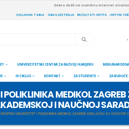
Dobro došli na zvaničnu internet stranic
OGLASNA TABLA
OBAVJESTENJA
REZULTATI ISPITA
ISPITNI TE
ET
UNIVERZITETSKI CENTAR ZA RAZVOJ I KARIJERU
MEĐUNARODNA
US
III CIKLUS
KONTAKT
ZA STUDENTE
ZA BUDUĆE
 I POLIKLINIKA MEDIKOL ZAGREB
AKADEMSKOJ I NAUČNOJ SARAD
EVROPSKI UNIVERZITET I POLIKLINIKA MEDIKOL ZAGREB ZAKLJUČILI SU UGOVO