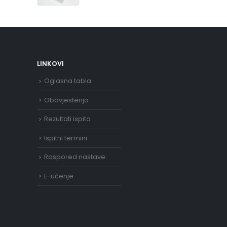
LINKOVI
Oglasna tabla
Obavjestenja
Rezultati ispita
Ispitni termini
Raspored nastave
E-učenje