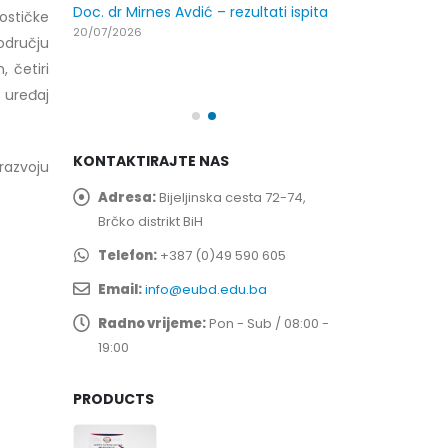
29/07/2026
Doc. dr Mirnes Avdić – rezultati ispita
ostičke
20/07/2026
odručju
spita
Prof. dr Esed 
, četiri
25/07/2026
 uređaj
KONTAKTIRAJTE NAS
 razvoju
Adresa:
Bijeljinska cesta 72-74,
Brčko distrikt BiH
Telefon:
+387 (0)49 590 605
Email:
info@eubd.edu.ba
Radno vrijeme:
Pon - Sub / 08:00 -
19:00
PRODUCTS