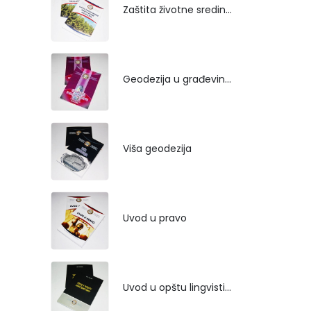
Zaštita životne sredine rekultivacijom odlagališta
Geodezija u građevinarstvu
Viša geodezija
Uvod u pravo
Uvod u opštu lingvistiku