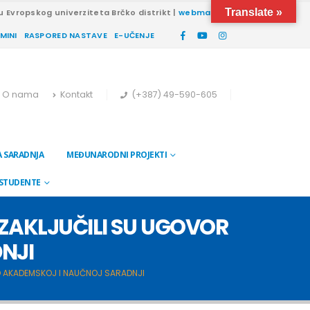
Translate »
u Evropskog univerziteta Brčko distrikt |
webmail
RMINI
RASPORED NASTAVE
E-UČENJE
O nama
Kontakt
(+387) 49-590-605
 SARADNJA
MEĐUNARODNI PROJEKTI
 STUDENTE
 ZAKLJUČILI SU UGOVOR
NJI
R O AKADEMSKOJ I NAUČNOJ SARADNJI