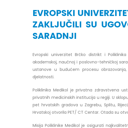
EVROPSKI UNIVERZITE
ZAKLJUČILI SU UGO
SARADNJI
Obavještenje za javnost 30.07.2026.
Prof. d
godine
24/07/2
30/07/2026
Evropski univerzitet Brčko distrikt i Polikli
Prof. d
akademskoj, naučnoj i poslovno-tehničkoj sara
Obavještenje za javnost 30.07.2026.
22/07/2
ustanove u budućem procesu obrazovanja, n
godine
djelatnosti.
30/07/2026
Prof. d
ispita
Poliklinika Medikol je privatna zdravstvena 
Prof. dr Srđan Marinković – rezultati
22/07/2
ispita
privatnih medicinskih institucija u regiji. U sklo
29/07/2026
pet hrvatskih gradova u Zagrebu, Splitu, Rije
Prof. 
rezultat
Hrvatskoj otvorila PET/ CT Centar. Otada su otvo
Prof. dr Azijada Beganlić – rezultati
22/07/2
ispita
Misija Poliklinike Medikol je osigurati najkvali