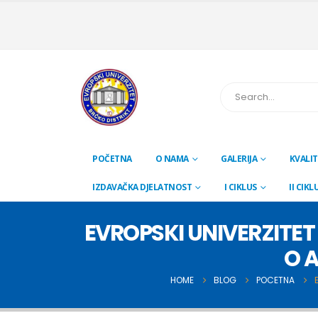
POČETNA
O NAMA
GALERIJA
KVALIT
IZDAVAČKA DJELATNOST
I CIKLUS
II CIKL
EVROPSKI UNIVERZITET
O 
HOME
BLOG
POCETNA