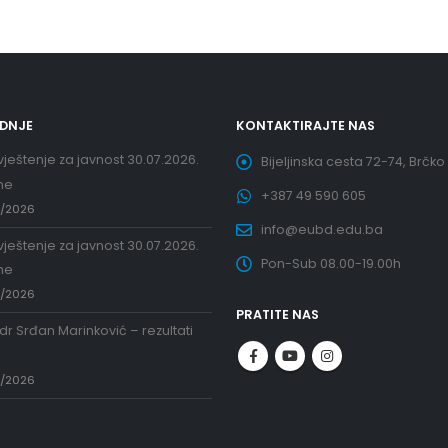
EDNJE
KONTAKTIRAJTE NAS
ještenje za javnost 30.07.2026.
Bijeljinska cesta 72-74, Brčko
ne
+387 49 590 605
7/2026
info@eubd.edu.ba
ještenje za javnost 30.07.2026.
Pon-Sub 08.00-19.00h
ne
7/2026
PRATITE NAS
 dr Srđan Marinković – rezultati
a
7/2026