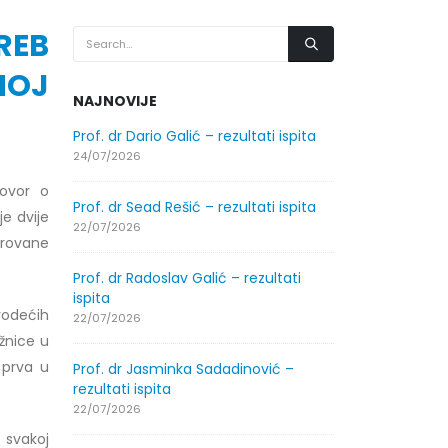
REB
NOJ
NAJNOVIJE
.2026.
Prof. dr Dario Galić – rezultati ispita
Obavještenje
godine
24/07/2026
30/07/2026
govor o
Prof. dr Sead Rešić – rezultati ispita
e dvije
.2026.
Obavještenje
22/07/2026
trovane
godine
30/07/2026
Prof. dr Radoslav Galić – rezultati
ispita
vodećih
ltati
Prof. dr Srđa
22/07/2026
ispita
užnice u
29/07/2026
 prva u
Prof. dr Jasminka Sadadinović –
rezultati ispita
ltati
Prof. dr Azij
22/07/2026
ispita
a svakoj