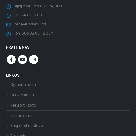
Bijeljinska cesta 72-74, Brčko
+387 49 590 605
info@eubd.edu.ba
Pon-Sub 08.00-19.00h
PRATITE NAS
LINKOVI
Oglasna tabla
Obavjestenja
Rezultati ispita
Ispitni termini
Raspored nastave