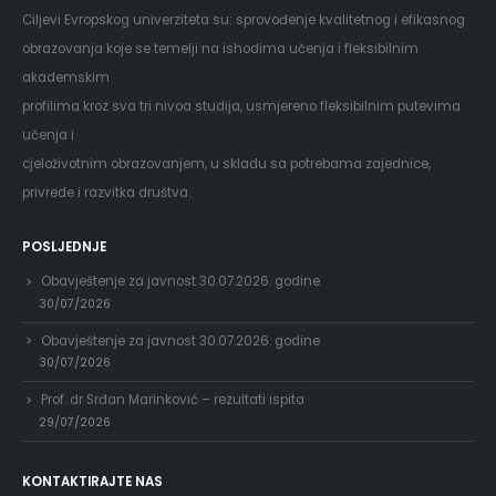
Ciljevi Evropskog univerziteta su: sprovođenje kvalitetnog i efikasnog
obrazovanja koje se temelji na ishodima učenja i fleksibilnim
akademskim
profilima kroz sva tri nivoa studija, usmjereno fleksibilnim putevima
učenja i
cjeloživotnim obrazovanjem, u skladu sa potrebama zajednice,
privrede i razvitka društva.
POSLJEDNJE
Obavještenje za javnost 30.07.2026. godine
30/07/2026
Obavještenje za javnost 30.07.2026. godine
30/07/2026
Prof. dr Srđan Marinković – rezultati ispita
29/07/2026
KONTAKTIRAJTE NAS