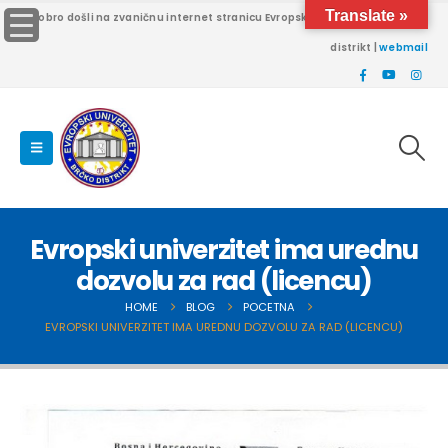
Translate »
Dobro došli na zvaničnu internet stranicu Evropskog univerziteta Brčko
distrikt |
webmail
Evropski univerzitet ima urednu
dozvolu za rad (licencu)
HOME
BLOG
POCETNA
EVROPSKI UNIVERZITET IMA UREDNU DOZVOLU ZA RAD (LICENCU)