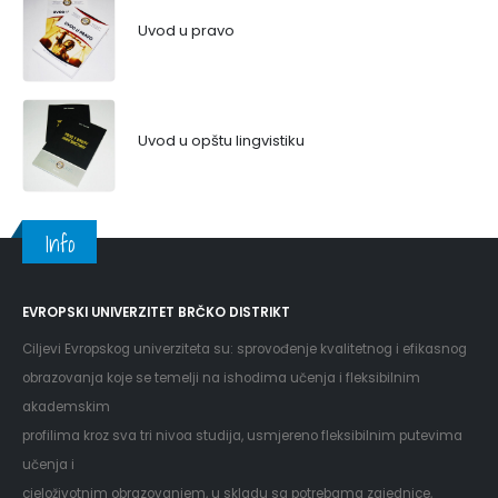
Uvod u pravo
Uvod u opštu lingvistiku
Info
EVROPSKI UNIVERZITET BRČKO DISTRIKT
Ciljevi Evropskog univerziteta su: sprovođenje kvalitetnog i efikasnog
obrazovanja koje se temelji na ishodima učenja i fleksibilnim
akademskim
profilima kroz sva tri nivoa studija, usmjereno fleksibilnim putevima
učenja i
cjeloživotnim obrazovanjem, u skladu sa potrebama zajednice,