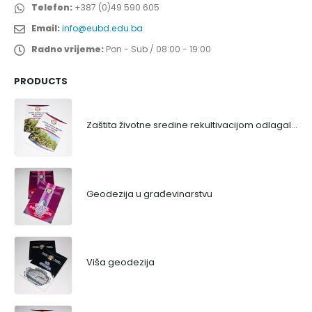
Telefon:
+387 (0)49 590 605
Email:
info@eubd.edu.ba
Radno vrijeme:
Pon - Sub / 08:00 - 19:00
PRODUCTS
Zaštita životne sredine rekultivacijom odlagališta
Geodezija u građevinarstvu
Viša geodezija