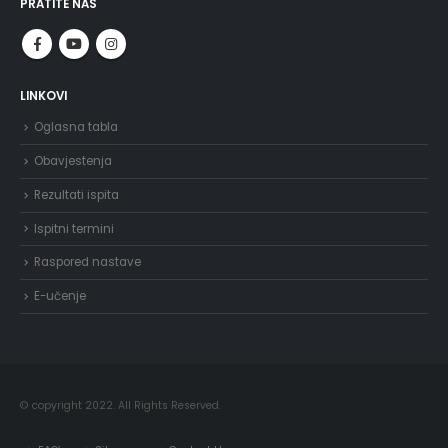
PRATITE NAS
LINKOVI
Oglasna tabla
Obavjestenja
Rezultati ispita
Ispitni termini
Raspored nastave
E-učenje
© copyright 2022. All Rights Reserved.