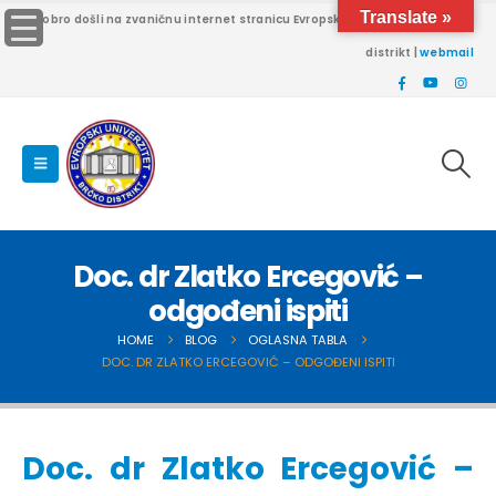
Translate »
Dobro došli na zvaničnu internet stranicu Evropskog univerziteta Brčko
distrikt |
webmail
Doc. dr Zlatko Ercegović –
odgođeni ispiti
HOME
BLOG
OGLASNA TABLA
DOC. DR ZLATKO ERCEGOVIĆ – ODGOĐENI ISPITI
Doc. dr Zlatko Ercegović –