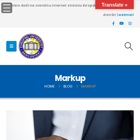
Translate »
Dobro došli na zvaničnu internet stranicu Evropskog univerziteta Brčko
distrikt |
webmail
Markup
HOME
BLOG
MARKUP