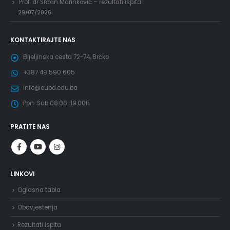
Prof. dr Srđan Marinković – rezultati ispita
29/07/2026
KONTAKTIRAJTE NAS
Bijeljinska cesta 72-74, Brčko
+387 49 590 605
info@eubd.edu.ba
Pon-Sub 08.00-19.00h
PRATITE NAS
LINKOVI
Oglasna tabla
Obavjestenja
Rezultati ispita