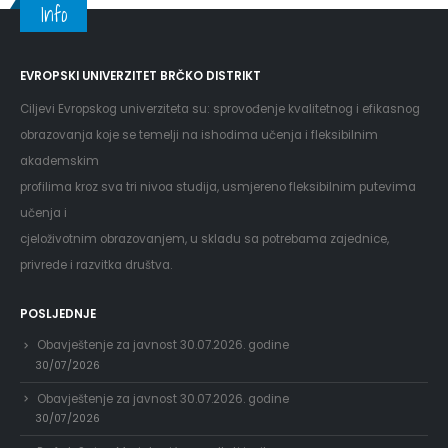
Info
EVROPSKI UNIVERZITET BRČKO DISTRIKT
Ciljevi Evropskog univerziteta su: sprovođenje kvalitetnog i efikasnog
obrazovanja koje se temelji na ishodima učenja i fleksibilnim
akademskim
profilima kroz sva tri nivoa studija, usmjereno fleksibilnim putevima
učenja i
cjeloživotnim obrazovanjem, u skladu sa potrebama zajednice,
privrede i razvitka društva.
POSLJEDNJE
Obavještenje za javnost 30.07.2026. godine
30/07/2026
Obavještenje za javnost 30.07.2026. godine
30/07/2026