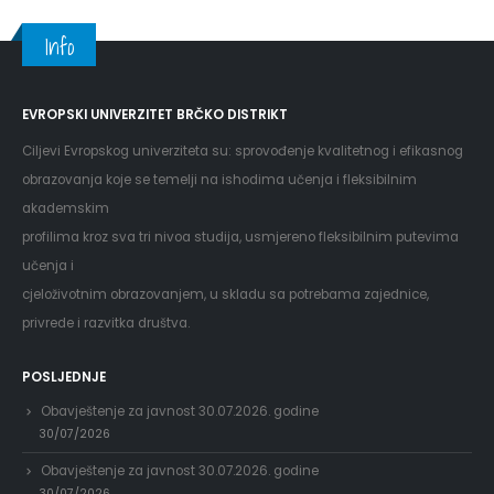
Info
EVROPSKI UNIVERZITET BRČKO DISTRIKT
Ciljevi Evropskog univerziteta su: sprovođenje kvalitetnog i efikasnog
obrazovanja koje se temelji na ishodima učenja i fleksibilnim
akademskim
profilima kroz sva tri nivoa studija, usmjereno fleksibilnim putevima
učenja i
cjeloživotnim obrazovanjem, u skladu sa potrebama zajednice,
privrede i razvitka društva.
POSLJEDNJE
Obavještenje za javnost 30.07.2026. godine
30/07/2026
Obavještenje za javnost 30.07.2026. godine
30/07/2026