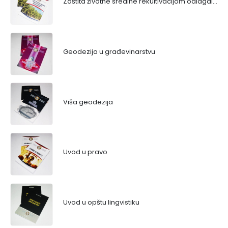
Zaštita životne sredine rekultivacijom odlagališta
Geodezija u građevinarstvu
Viša geodezija
Uvod u pravo
Uvod u opštu lingvistiku