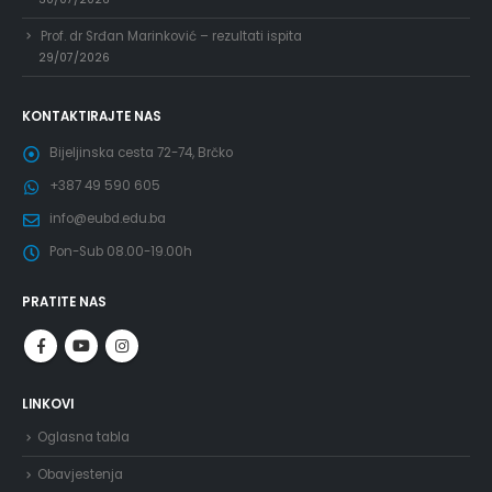
Prof. dr Srđan Marinković – rezultati ispita
29/07/2026
KONTAKTIRAJTE NAS
Bijeljinska cesta 72-74, Brčko
+387 49 590 605
info@eubd.edu.ba
Pon-Sub 08.00-19.00h
PRATITE NAS
LINKOVI
Oglasna tabla
Obavjestenja