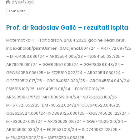
27/04/2026
READ MORE...
Prof. dr Radoslav Galić – rezultati ispita
Matematika III - ispit održan, 24.04.2026. godine Redni brBr.
IndexaKolok/pismUsmeni %Ocijena1.004/24 – AR77172.097/25
– MiF64053.036/24 – AR62554.005/23 – IND84155.037/25 –
AR76976.019/24 – GGE62557.005/24 – GGE78088.043/24 –
GRO84059.036/25– MiF725510.022/24 – AR020511.030/24 –
GGE730512.017/25 – GRO840513.030/25 – GRO645514.049/24-
E515515.107/25-MiF940516.011/24 – E860617.012/25-
AR630518.075/25-MHT630519.014/24-IND762620.100/25-
MiF671721.052/25-DM740522.024/24-GGE640523.046/25-
GGE625524.006/24-IND869725.036/25 – GGE745526.122/24 -
MiF630527.039/24 – AR730528.016/24 – GGE741529.010/24 –
AR625530.030/24 – E620531.013/24 – IND740532.128/25 -
MiF640533.092/25 – MiF730534.053/25...