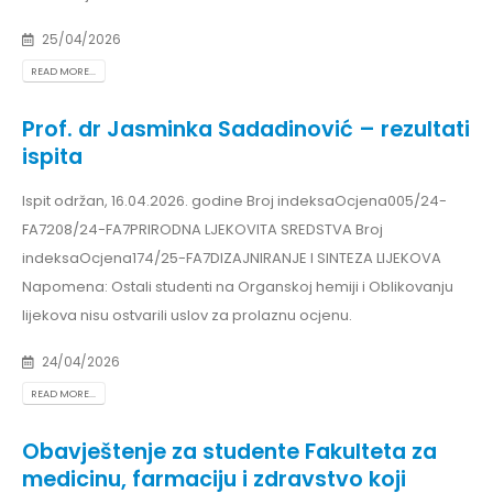
25/04/2026
READ MORE...
Prof. dr Jasminka Sadadinović – rezultati
ispita
Ispit održan, 16.04.2026. godine Broj indeksaOcjena005/24-
FA7208/24-FA7PRIRODNA LJEKOVITA SREDSTVA Broj
indeksaOcjena174/25-FA7DIZAJNIRANJE I SINTEZA LIJEKOVA
Napomena: Ostali studenti na Organskoj hemiji i Oblikovanju
lijekova nisu ostvarili uslov za prolaznu ocjenu.
24/04/2026
READ MORE...
Obavještenje za studente Fakulteta za
medicinu, farmaciju i zdravstvo koji