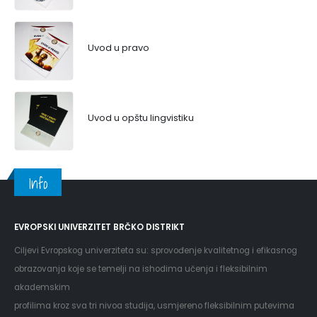
Uvod u pravo
Uvod u opštu lingvistiku
Info
EVROPSKI UNIVERZITET BRČKO DISTRIKT
Ciljevi Evropskog univerziteta su: sprovođenje kvalitetnog i efikasnog
obrazovanja koje se temelji na ishodima učenja i fleksibilnim
akademskim
profilima kroz sva tri nivoa studija, usmjereno fleksibilnim putevima