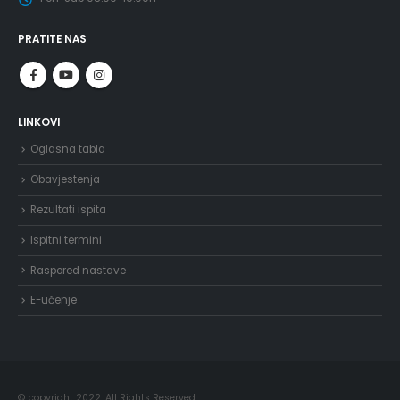
PRATITE NAS
LINKOVI
Oglasna tabla
Obavjestenja
Rezultati ispita
Ispitni termini
Raspored nastave
E-učenje
© copyright 2022. All Rights Reserved.