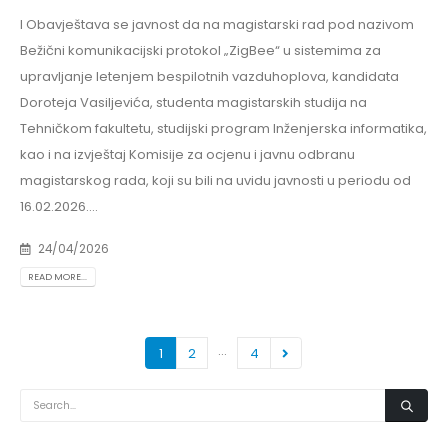
I Obavještava se javnost da na magistarski rad pod nazivom
Bežični komunikacijski protokol „ZigBee“ u sistemima za
upravljanje letenjem bespilotnih vazduhoplova, kandidata
Doroteja Vasiljevića, studenta magistarskih studija na
Tehničkom fakultetu, studijski program Inženjerska informatika,
kao i na izvještaj Komisije za ocjenu i javnu odbranu
magistarskog rada, koji su bili na uvidu javnosti u periodu od
16.02.2026....
24/04/2026
READ MORE...
…
1
2
4