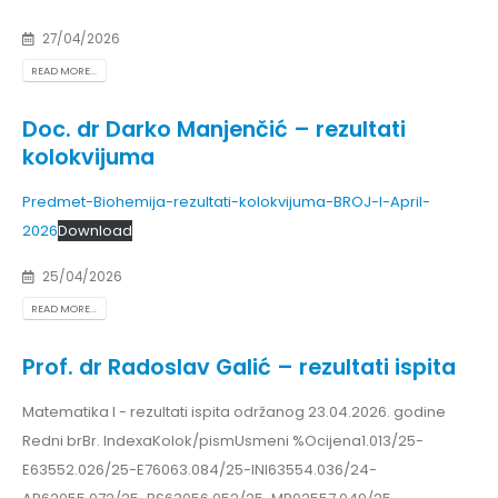
27/04/2026
READ MORE...
Doc. dr Darko Manjenčić – rezultati
kolokvijuma
Predmet-Biohemija-rezultati-kolokvijuma-BROJ-I-April-
2026
Download
25/04/2026
READ MORE...
Prof. dr Radoslav Galić – rezultati ispita
Matematika I - rezultati ispita održanog 23.04.2026. godine
Redni brBr. IndexaKolok/pismUsmeni %Ocijena1.013/25-
E63552.026/25-E76063.084/25-INI63554.036/24-