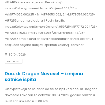
MIF7405Linearna algebra I Redni brojBr.
IndexaKolokv/pismeniUsmeniOcijena1.003/25 –
MrMiF74052.002/25 - MrMiF74053.062/24-MiF73054.032/25-
MiF7255Linearna algebra II Redni brojBr.
IndexaKolokv/pismUsmeniOcijena1.059/25-MIF77172.004/25-
MIF72553.102/24-MIF74054.085/25-MiF64055.143/25-
MiF7205Kompleksna analiza Napomena: Na uvid, obranu i
zaključak ocijene donijeti isprintan kolokvij i seminar.
30/04/2026
READ MORE...
Doc. dr Dragan Novosel – izmjena
satnice ispita
Obavještavaju se studenti da će se ispit kod doc. dr Dragana
Novosela zakazan za četvrtak, 30.04.2026. godine održati u
14:30 sati umjesto u 13:00 sati.