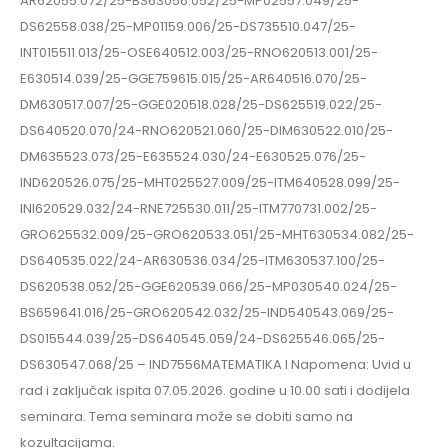
AR62055.072/25-BS63056.052/25-MP02557.049/25-
DS62558.038/25-MP01159.006/25-DS735510.047/25-
INT015511.013/25-OSE640512.003/25-RNO620513.001/25-
E630514.039/25-GGE759615.015/25-AR640516.070/25-
DM630517.007/25-GGE020518.028/25-DS625519.022/25-
DS640520.070/24-RNO620521.060/25-DIM630522.010/25-
DM635523.073/25-E635524.030/24-E630525.076/25-
IND620526.075/25-MHT025527.009/25-ITM640528.099/25-
INI620529.032/24-RNE725530.011/25-ITM770731.002/25-
GRO625532.009/25-GRO620533.051/25-MHT630534.082/25-
DS640535.022/24-AR630536.034/25-ITM630537.100/25-
DS620538.052/25-GGE620539.066/25-MP030540.024/25-
BS659641.016/25-GRO620542.032/25-IND540543.069/25-
DS015544.039/25-DS640545.059/24-DS625546.065/25-
DS630547.068/25 – IND7556MATEMATIKA I Napomena: Uvid u
rad i zaključak ispita 07.05.2026. godine u 10.00 sati i dodijela
seminara. Tema seminara može se dobiti samo na
kozultacijama.