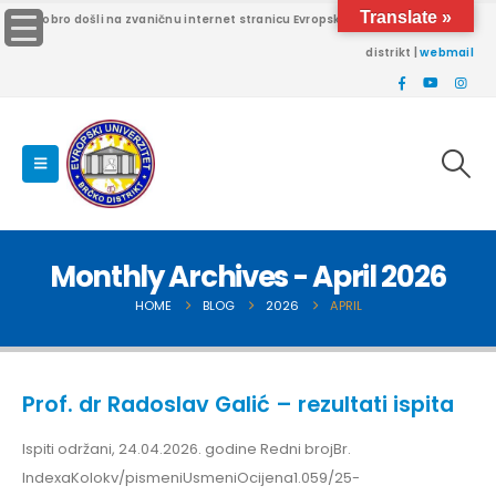
Translate »
Dobro došli na zvaničnu internet stranicu Evropskog univerziteta Brčko
distrikt |
webmail
Monthly Archives - April 2026
HOME
BLOG
2026
APRIL
Prof. dr Radoslav Galić – rezultati ispita
Ispiti održani, 24.04.2026. godine Redni brojBr.
IndexaKolokv/pismeniUsmeniOcijena1.059/25-