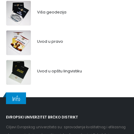
Viša geodezija
Uvod u pravo
Uvod u opštu lingvistiku
Info
EVROPSKI UNIVERZITET BRČKO DISTRIKT
Ciljevi Evropskog univerziteta su: sprovođenje kvalitetnog i efikasnog