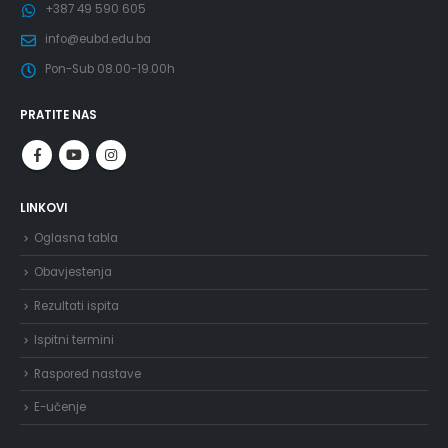
+387 49 590 605
info@eubd.edu.ba
Pon-Sub 08.00-19.00h
PRATITE NAS
LINKOVI
Oglasna tabla
Obavjestenja
Rezultati ispita
Ispitni termini
Raspored nastave
E-učenje