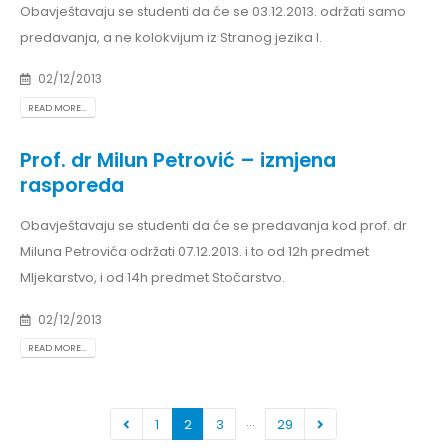
Obavještavaju se studenti da će se 03.12.2013. održati samo
predavanja, a ne kolokvijum iz Stranog jezika I.
02/12/2013
READ MORE...
Prof. dr Milun Petrović – izmjena
rasporeda
Obavještavaju se studenti da će se predavanja kod prof. dr
Miluna Petrovića održati 07.12.2013. i to od 12h predmet
Mljekarstvo, i od 14h predmet Stočarstvo.
02/12/2013
READ MORE...
…
1
2
3
29