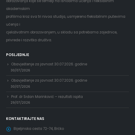
obrazovanja koje se temelji na ishodima učenja i fleksibilnim
akademskim
profilima kroz sva tri nivoa studija, usmjereno fleksibilnim putevima
učenja i
cjeloživotnim obrazovanjem, u skladu sa potrebama zajednice,
privrede i razvitka društva.
POSLJEDNJE
Obavještenje za javnost 30.07.2026. godine
30/07/2026
Obavještenje za javnost 30.07.2026. godine
30/07/2026
Prof. dr Srđan Marinković – rezultati ispita
29/07/2026
KONTAKTIRAJTE NAS
Bijeljinska cesta 72-74, Brčko