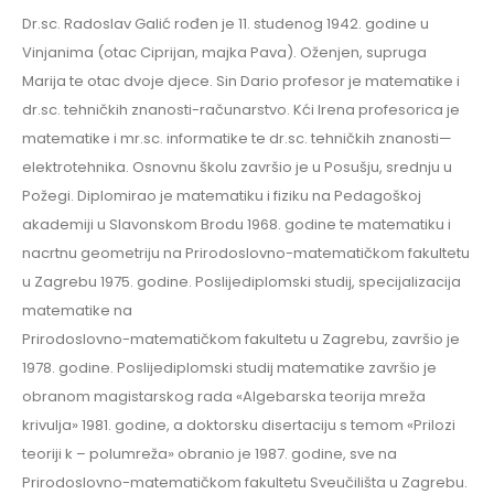
Dr.sc. Radoslav Galić rođen je 11. studenog 1942. godine u
Vinjanima (otac Ciprijan, majka Pava). Oženjen, supruga
Marija te otac dvoje djece. Sin Dario profesor je matematike i
dr.sc. tehničkih znanosti-računarstvo. Kći Irena profesorica je
matematike i mr.sc. informatike te dr.sc. tehničkih znanosti—
elektrotehnika. Osnovnu školu završio je u Posušju, srednju u
Požegi. Diplomirao je matematiku i fiziku na Pedagoškoj
akademiji u Slavonskom Brodu 1968. godine te matematiku i
nacrtnu geometriju na Prirodoslovno-matematičkom fakultetu
u Zagrebu 1975. godine. Poslijediplomski studij, specijalizacija
matematike na
Prirodoslovno-matematičkom fakultetu u Zagrebu, završio je
1978. godine. Poslijediplomski studij matematike završio je
obranom magistarskog rada «Algebarska teorija mreža
krivulja» 1981. godine, a doktorsku disertaciju s temom «Prilozi
teoriji k – polumreža» obranio je 1987. godine, sve na
Prirodoslovno-matematičkom fakultetu Sveučilišta u Zagrebu.