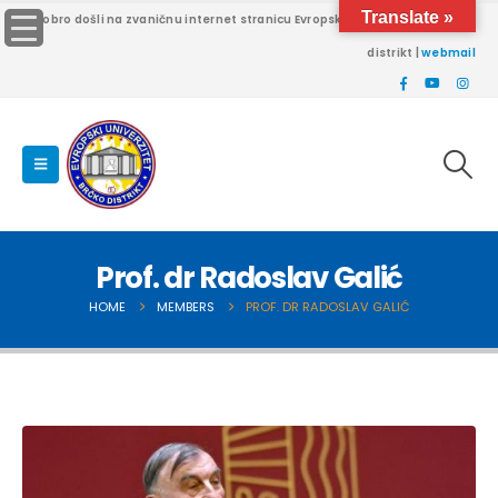
Translate »
Dobro došli na zvaničnu internet stranicu Evropskog univerziteta Brčko
distrikt |
webmail
Prof. dr Radoslav Galić
HOME
MEMBERS
PROF. DR RADOSLAV GALIĆ