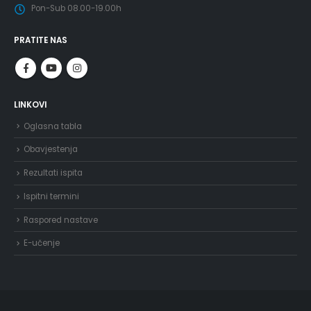
Pon-Sub 08.00-19.00h
PRATITE NAS
LINKOVI
Oglasna tabla
Obavjestenja
Rezultati ispita
Ispitni termini
Raspored nastave
E-učenje