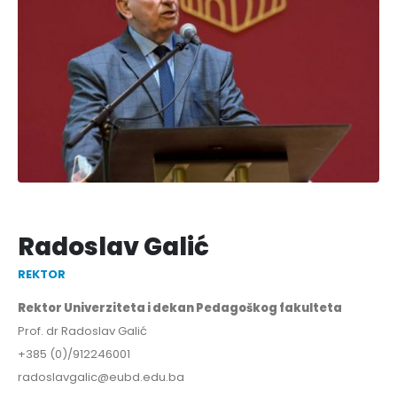
Radoslav Galić
REKTOR
Rektor Univerziteta i dekan Pedagoškog fakulteta
Prof. dr Radoslav Galić
+385 (0)/912246001
radoslavgalic@eubd.edu.ba