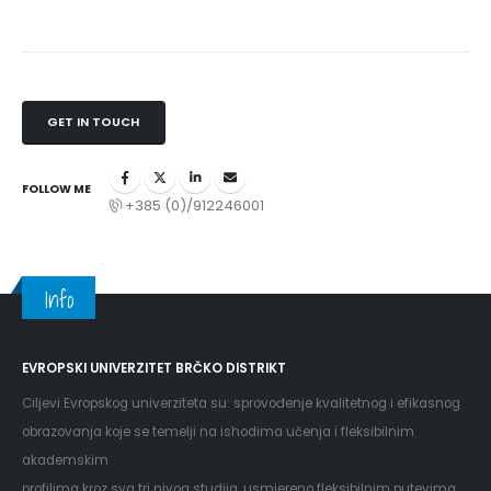
GET IN TOUCH
FOLLOW ME
+385 (0)/912246001
Info
EVROPSKI UNIVERZITET BRČKO DISTRIKT
Ciljevi Evropskog univerziteta su: sprovođenje kvalitetnog i efikasnog
obrazovanja koje se temelji na ishodima učenja i fleksibilnim
akademskim
profilima kroz sva tri nivoa studija, usmjereno fleksibilnim putevima