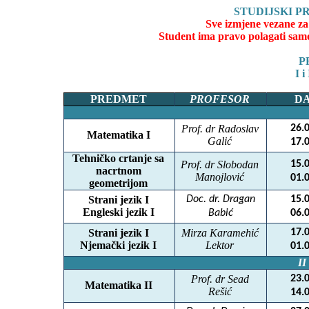
STUDIJSKI 
Sve izmjene vezane za 
Student ima pravo polagati sam
P
I 
PREDMET
PROFESOR
D
Prof. dr Radoslav
26.
Matematika I
Galić
17.
Tehničko crtanje sa
Prof. dr Slobodan
15.
nacrtnom
Manojlović
01.
geometrijom
Strani jezik I
Doc. dr. Dragan
15.
Engleski jezik I
Babić
06.
Strani jezik I
Mirza Karamehić
17.
Njemački jezik I
Lektor
01.
I
Prof. dr Sead
23.
Matematika II
Rešić
14.