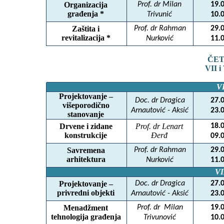
Organizacija
Prof. dr Milan
19.
građenja *
Trivunić
10.
Zaštita i
Prof. dr Rahman
29.
revitalizacija *
Nurković
11.
ČET
VII 
V
Projektovanje –
Doc. dr Dragica
27.
višeporodično
Arnautović - Aksić
23.
stanovanje
Drvene i zidane
Prof. dr Lenart
18.
konstrukcije
Đerđ
09.
Savremena
Prof. dr Rahman
29.
arhitektura
Nurković
11.
V
Projektovanje –
Doc. dr Dragica
27.
privredni objekti
Arnautović - Aksić
23.
Menadžment
Prof. dr
Milan
19.
tehnologija građenja
Trivunović
10.