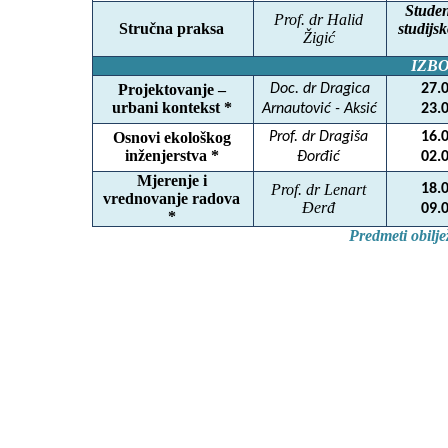
Studen
Prof. dr Halid
Stručna praksa
studijs
Žigić
IZB
Projektovanje –
Doc. dr Dragica
27.
urbani kontekst *
Arnautović - Aksić
23.
Osnovi ekološkog
Prof. dr Dragiša
16.
inženjerstva *
Đorđić
02.
Mjerenje i
Prof. dr Lenart
18.
vrednovanje radova
Đerđ
09.
*
Predmeti obilje