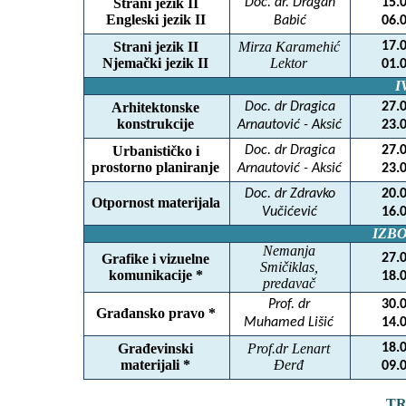
Strani jezik II
Doc. dr. Dragan
15.
Engleski jezik II
Babić
06.
Strani jezik II
Mirza Karamehić
17.
Njemački jezik II
Lektor
01.
I
Arhitektonske
Doc. dr Dragica
27.
konstrukcije
Arnautović - Aksić
23.
Urbanističko i
Doc. dr Dragica
27.
prostorno planiranje
Arnautović - Aksić
23.
Doc. dr Zdravko
20.
Otpornost materijala
Vučićević
16.
IZB
Nemanja
Grafike i vizuelne
27.
Smičiklas,
komunikacije *
18.
predavač
Prof. dr
30.
Građansko pravo *
Muhamed Lišić
14.
Građevinski
Prof.dr Lenart
18.
materijali *
Đerđ
09.
TR