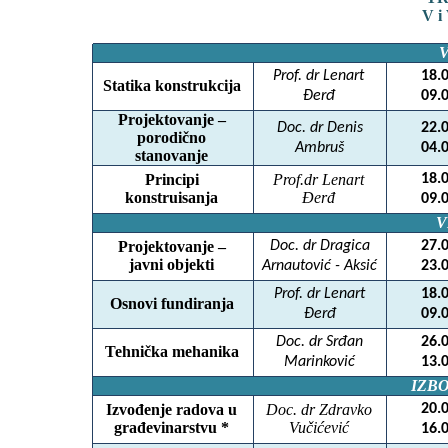
V 
Prof. dr Lenart
18.
Statika konstrukcija
Đerđ
09.
Projektovanje –
Doc. dr Denis
22.
porodično
Ambruš
04.
stanovanje
Principi
Prof.dr Lenart
18.
konstruisanja
Đerđ
09.
V
Projektovanje –
Doc. dr Dragica
27.
javni objekti
Arnautović - Aksić
23.
Prof. dr Lenart
18.
Osnovi fundiranja
Đerđ
09.
Doc. dr Srđan
26.
Tehnička mehanika
Marinković
13.
IZB
Izvođenje radova u
Doc. dr Zdravko
20.
građevinarstvu *
Vučićević
16.