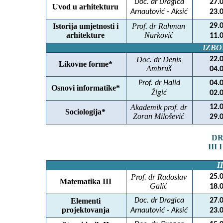
Doc. dr Dragica
27.
Uvod u arhitekturu
Arnautović - Aksić
23.
Istorija umjetnosti i
Prof. dr Rahman
29.
arhitekture
Nurković
11.
IZBO
Doc. dr Denis
22.
Likovne forme*
Ambruš
04.
Prof. dr Halid
04.
Osnovi informatike*
Žigić
02.
Akademik prof. dr
12.
Sociologija*
Zoran Milošević
29.
DR
III
I
Prof. dr Radoslav
25.
Matematika III
Galić
18.
Elementi
Doc. dr Dragica
27.
projektovanja
Arnautović - Aksić
23.