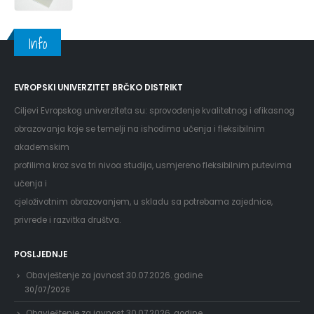
Info
EVROPSKI UNIVERZITET BRČKO DISTRIKT
Ciljevi Evropskog univerziteta su: sprovođenje kvalitetnog i efikasnog
obrazovanja koje se temelji na ishodima učenja i fleksibilnim
akademskim
profilima kroz sva tri nivoa studija, usmjereno fleksibilnim putevima
učenja i
cjeloživotnim obrazovanjem, u skladu sa potrebama zajednice,
privrede i razvitka društva.
POSLJEDNJE
Obavještenje za javnost 30.07.2026. godine
30/07/2026
Obavještenje za javnost 30.07.2026. godine