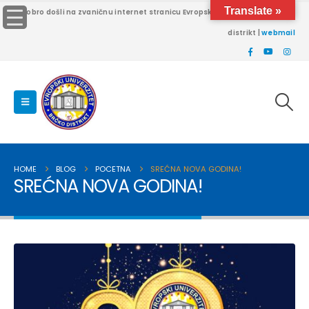
Translate »
Dobro došli na zvaničnu internet stranicu Evropskog univerziteta Brčko
distrikt |
webmail
HOME
BLOG
POCETNA
SREĆNA NOVA GODINA!
SREĆNA NOVA GODINA!