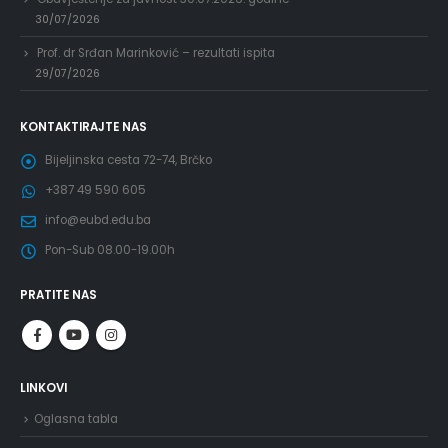
30/07/2026
Prof. dr Srđan Marinković – rezultati ispita
29/07/2026
KONTAKTIRAJTE NAS
Bijeljinska cesta 72-74, Brčko
+387 49 590 605
info@eubd.edu.ba
Pon-Sub 08.00-19.00h
PRATITE NAS
LINKOVI
Oglasna tabla