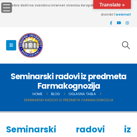
Translate »
Dobro došli na zvaničnu internet stranicu Evropskog univerziteta Brčko
distrikt |
webmail
Seminarski radovi iz predmeta
Farmakognozija
HOME
BLOG
OGLASNA TABLA
SEMINARSKI RADOVI IZ PREDMETA FARMAKOGNOZIJA
Seminarski radovi iz