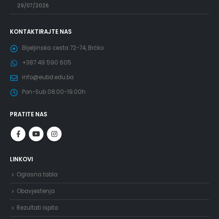
29/07/2026
KONTAKTIRAJTE NAS
Bijeljinska cesta 72-74, Brčko
+387 49 590 605
info@eubd.edu.ba
Pon-Sub 08.00-19.00h
PRATITE NAS
LINKOVI
Oglasna tabla
Obavjestenja
Rezultati ispita