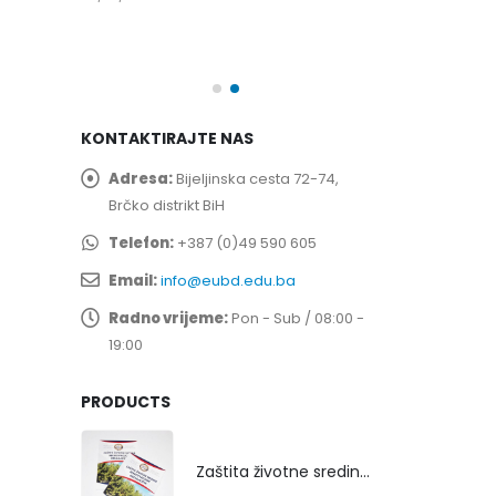
spita
Prof. dr Esed 
25/07/2026
KONTAKTIRAJTE NAS
Adresa:
Bijeljinska cesta 72-74,
Brčko distrikt BiH
Telefon:
+387 (0)49 590 605
Email:
info@eubd.edu.ba
Radno vrijeme:
Pon - Sub / 08:00 -
19:00
PRODUCTS
Zaštita životne sredine rekultivacijom odlagališta