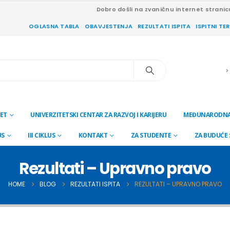
Dobro došli na zvaničnu internet stranic
OGLASNA TABLA
OBAVJESTENJA
REZULTATI ISPITA
ISPITNI TE
ET
UNIVERZITETSKI CENTAR ZA RAZVOJ I KARIJERU
MEĐUNARODNA
US
III CIKLUS
KONTAKT
ZA STUDENTE
ZA BUDUĆE
Rezultati – Upravno pravo
HOME
BLOG
REZULTATI ISPITA
REZULTATI – UPRAVNO PRAVO