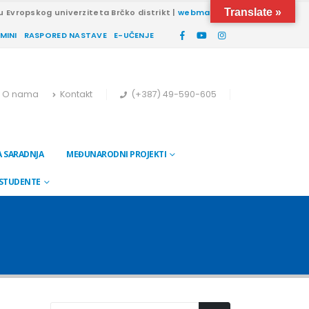
Translate »
u Evropskog univerziteta Brčko distrikt |
webmail
RMINI
RASPORED NASTAVE
E-UČENJE
O nama
Kontakt
(+387) 49-590-605
 SARADNJA
MEĐUNARODNI PROJEKTI
 STUDENTE