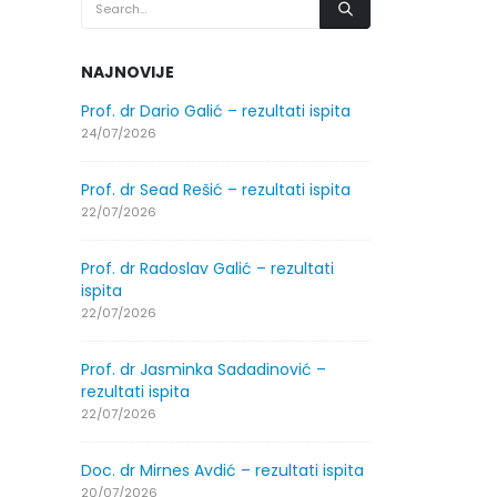
NAJNOVIJE
.2026.
Prof. dr Dario Galić – rezultati ispita
Obavještenje
godine
24/07/2026
30/07/2026
Prof. dr Sead Rešić – rezultati ispita
.2026.
Obavještenje
22/07/2026
godine
30/07/2026
Prof. dr Radoslav Galić – rezultati
ispita
ltati
Prof. dr Srđa
22/07/2026
ispita
29/07/2026
Prof. dr Jasminka Sadadinović –
rezultati ispita
ltati
Prof. dr Azij
22/07/2026
ispita
29/07/2026
Doc. dr Mirnes Avdić – rezultati ispita
20/07/2026