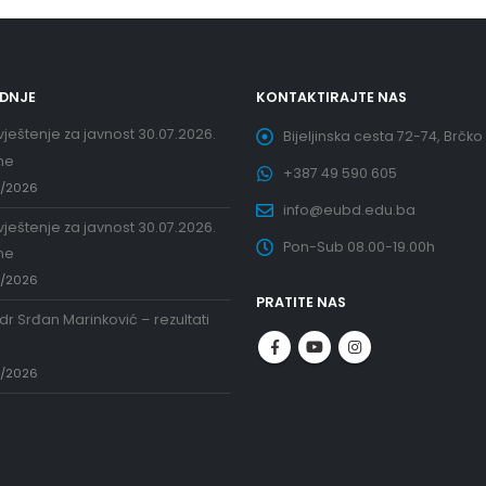
EDNJE
KONTAKTIRAJTE NAS
ještenje za javnost 30.07.2026.
Bijeljinska cesta 72-74, Brčko
ne
+387 49 590 605
7/2026
info@eubd.edu.ba
ještenje za javnost 30.07.2026.
Pon-Sub 08.00-19.00h
ne
7/2026
PRATITE NAS
 dr Srđan Marinković – rezultati
a
7/2026