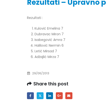
Rezultati – Upravno 
Rezultati :
Obavještenje za javnost 30.07.2026.
Prof. d
godine
Kulović Emelina 7
24/07/2
30/07/2026
Dubravac Miron 7
Isabegović Amra 7
Prof. d
Obavještenje za javnost 30.07.2026.
Halilović Nermin 6
22/07/2
godine
Letić Mirsad 7
30/07/2026
Adžajlić Mirza 7
Prof. d
ispita
Prof. dr Srđan Marinković – rezultati
22/07/2
ispita
29/06/2013
29/07/2026
Prof. 
Share this post
rezultat
Prof. dr Azijada Beganlić – rezultati
22/07/2
ispita
29/07/2026
Doc. dr
20/07/2