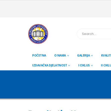
POČETNA
O NAMA
GALERIJA
KVALIT
IZDAVAČKA DJELATNOST
I CIKLUS
II CIKL