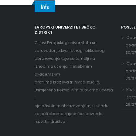
Info
EVROPSKI UNIVERZITET BRČKO
POSLJ
DISTRIKT
Obav
Ciljevi Evropskog univerziteta su:
godi
sprovođenje kvalitetnog i efikasnog
30/0
obrazovanja koje se temelji na
Obav
ishodima učenja i fleksibilnim
godi
akademskim
30/0
profilima kroz sva tri nivoa studija,
Prof.
usmjereno fleksibilnim putevima učenja
ispit
i
29/0
cjeloživotnim obrazovanjem, u skladu
sa potrebama zajednice, privrede i
razvitka društva.