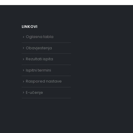
LINKOVI
Oglasna tabla
Obavjestenja
Rezultati ispita
Ispitni termini
Raspored nastave
E-učenje