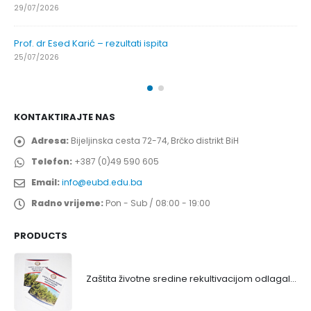
29/07/2026
Prof. dr Esed Karić – rezultati ispita
25/07/2026
KONTAKTIRAJTE NAS
Adresa:
Bijeljinska cesta 72-74, Brčko distrikt BiH
Telefon:
+387 (0)49 590 605
Email:
info@eubd.edu.ba
Radno vrijeme:
Pon - Sub / 08:00 - 19:00
PRODUCTS
Zaštita životne sredine rekultivacijom odlagališta