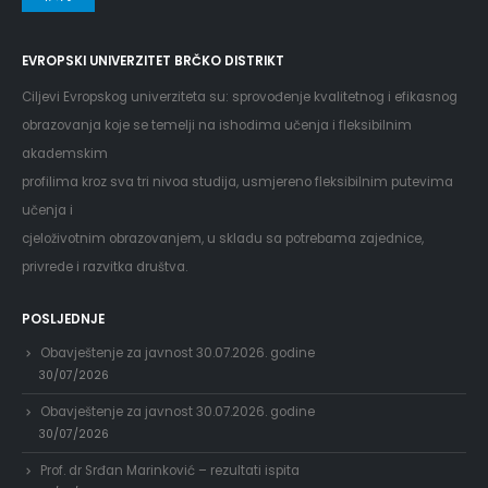
EVROPSKI UNIVERZITET BRČKO DISTRIKT
Ciljevi Evropskog univerziteta su: sprovođenje kvalitetnog i efikasnog
obrazovanja koje se temelji na ishodima učenja i fleksibilnim
akademskim
profilima kroz sva tri nivoa studija, usmjereno fleksibilnim putevima
učenja i
cjeloživotnim obrazovanjem, u skladu sa potrebama zajednice,
privrede i razvitka društva.
POSLJEDNJE
Obavještenje za javnost 30.07.2026. godine
30/07/2026
Obavještenje za javnost 30.07.2026. godine
30/07/2026
Prof. dr Srđan Marinković – rezultati ispita