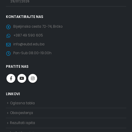
29/07/2026
KONTAKTIRAJTE NAS
Bijeljinska cesta 72-74, Brčko
+387 49 590 605
info@eubd.edu.ba
Pon-Sub 08.00-19.00h
PRATITE NAS
LINKOVI
Oglasna tabla
Obavjestenja
Rezultati ispita