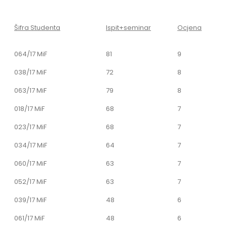
Šifra Studenta
Ispit+seminar
Ocjena
064/17 MiF
81
9
038/17 MiF
72
8
063/17 MiF
79
8
018/17 MiF
68
7
023/17 MiF
68
7
034/17 MiF
64
7
060/17 MiF
63
7
052/17 MiF
63
7
039/17 MiF
48
6
061/17 MiF
48
6