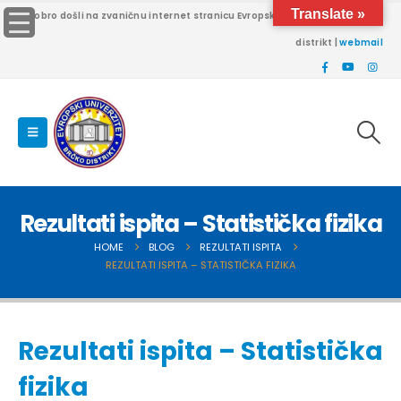
Translate »
Dobro došli na zvaničnu internet stranicu Evropskog univerziteta Brčko
distrikt |
webmail
Rezultati ispita – Statistička fizika
HOME
BLOG
REZULTATI ISPITA
REZULTATI ISPITA – STATISTIČKA FIZIKA
Rezultati ispita – Statistička
fizika