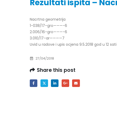
Rezultati ispita – Na
Nacrtna geometrija
1-038/17–gro———-6
Obavještenje za javnost 30.07.2026.
Prof. d
godine
2.006/16–gro———-6
24/07/2
30/07/2026
3.010/17–ar————7
Uvid u radove i upis ocjena 9.5.2018 god u 12 sati
Prof. d
Obavještenje za javnost 30.07.2026.
22/07/2
godine
27/04/2018
30/07/2026
Prof. d
ispita
Share this post
Prof. dr Srđan Marinković – rezultati
22/07/2
ispita
29/07/2026
Prof. 
rezultat
Prof. dr Azijada Beganlić – rezultati
22/07/2
ispita
29/07/2026
Doc. dr
20/07/2