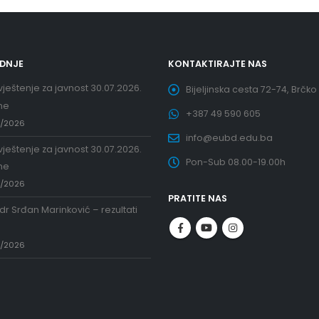
EDNJE
KONTAKTIRAJTE NAS
ještenje za javnost 30.07.2026.
Bijeljinska cesta 72-74, Brčko
ne
+387 49 590 605
7/2026
info@eubd.edu.ba
ještenje za javnost 30.07.2026.
Pon-Sub 08.00-19.00h
ne
7/2026
PRATITE NAS
 dr Srđan Marinković – rezultati
a
7/2026