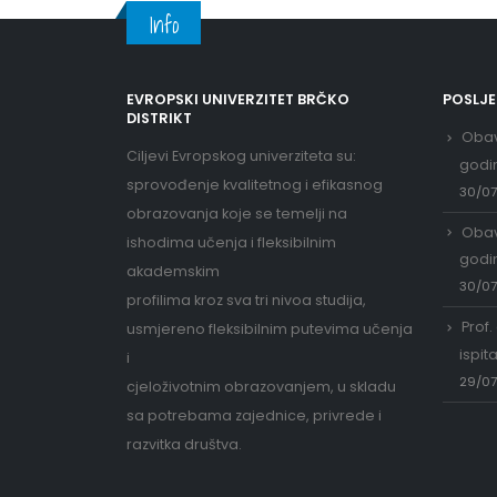
Info
EVROPSKI UNIVERZITET BRČKO
POSLJ
DISTRIKT
Obav
Ciljevi Evropskog univerziteta su:
godi
sprovođenje kvalitetnog i efikasnog
30/0
obrazovanja koje se temelji na
Obav
ishodima učenja i fleksibilnim
godi
akademskim
30/0
profilima kroz sva tri nivoa studija,
Prof.
usmjereno fleksibilnim putevima učenja
ispit
i
29/0
cjeloživotnim obrazovanjem, u skladu
sa potrebama zajednice, privrede i
razvitka društva.