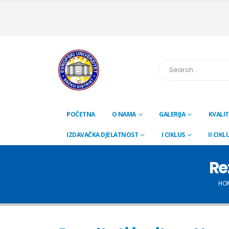
POČETNA
O NAMA
GALERIJA
KVALIT
IZDAVAČKA DJELATNOST
I CIKLUS
II CIKL
Re
HO