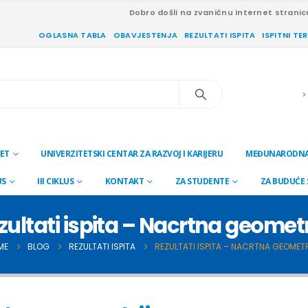
Dobro došli na zvaničnu internet stranic
OGLASNA TABLA
OBAVJESTENJA
REZULTATI ISPITA
ISPITNI TE
ET
UNIVERZITETSKI CENTAR ZA RAZVOJ I KARIJERU
MEĐUNARODNA
US
III CIKLUS
KONTAKT
ZA STUDENTE
ZA BUDUĆE
zultati ispita – Nacrtna geometr
ME
BLOG
REZULTATI ISPITA
REZULTATI ISPITA – NACRTNA GEOMET