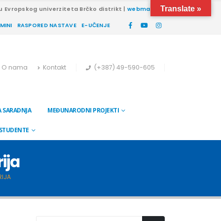
Translate »
u Evropskog univerziteta Brčko distrikt |
webmail
RMINI
RASPORED NASTAVE
E-UČENJE
O nama
Kontakt
(+387) 49-590-605
 SARADNJA
MEĐUNARODNI PROJEKTI
 STUDENTE
ija
RIJA