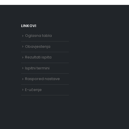
LINKOVI
Oglasna tabla
Obavjestenja
Rezultati ispita
Ispitni termini
Raspored nastave
E-učenje