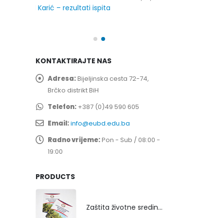
spita
Prof. dr Esed 
25/07/2026
KONTAKTIRAJTE NAS
Adresa:
Bijeljinska cesta 72-74,
Brčko distrikt BiH
Telefon:
+387 (0)49 590 605
Email:
info@eubd.edu.ba
Radno vrijeme:
Pon - Sub / 08:00 -
19:00
PRODUCTS
Zaštita životne sredine rekultivacijom odlagališta