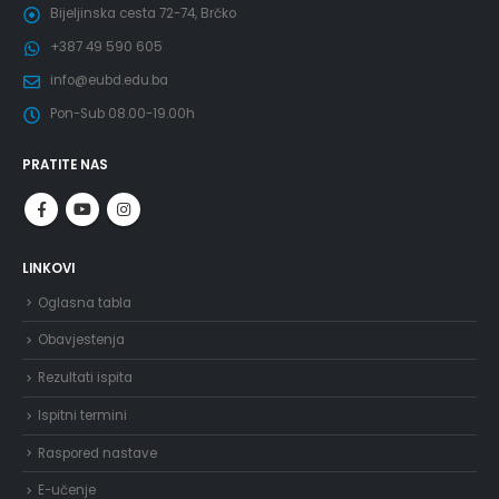
Bijeljinska cesta 72-74, Brčko
+387 49 590 605
info@eubd.edu.ba
Pon-Sub 08.00-19.00h
PRATITE NAS
LINKOVI
Oglasna tabla
Obavjestenja
Rezultati ispita
Ispitni termini
Raspored nastave
E-učenje