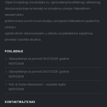
Ciljevi Evropskog univerziteta su: sprovođenje kvalitetnog i efikasnog
obrazovanja koje se temelji na ishodima učenja i fleksibilnim
akademskim
profilima kroz sva tri nivoa studija, usmjereno fleksibilnim putevima
učenja i
cjeloživotnim obrazovanjem, u skladu sa potrebama zajednice,
privrede i razvitka društva.
POSLJEDNJE
Obavještenje za javnost 30.07.2026. godine
30/07/2026
Obavještenje za javnost 30.07.2026. godine
30/07/2026
Prof. dr Srđan Marinković – rezultati ispita
29/07/2026
KONTAKTIRAJTE NAS