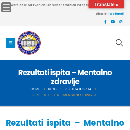
Translate »
Dobro došli na zvaničnu internet stranicu Evropskog univerziteta Brčko
distrikt |
webmail
Rezultati ispita – Mentalno
zdravlje
HOME
BLOG
REZULTATI ISPITA
REZULTATI ISPITA – MENTALNO ZDRAVLJE
Rezultati ispita – Mentalno