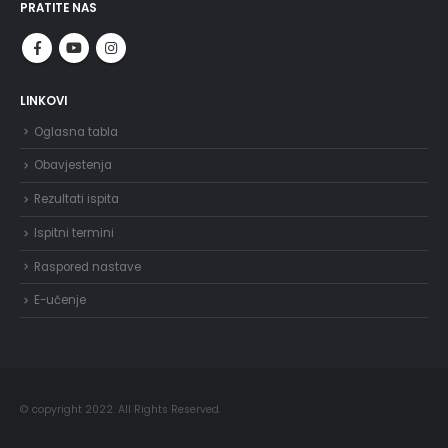
PRATITE NAS
LINKOVI
Oglasna tabla
Obavjestenja
Rezultati ispita
Ispitni termini
Raspored nastave
E-učenje
© copyright 2022. All Rights Reserved.