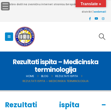
Translate »
Dobro došli na zvaničnu internet stranicu Evropskog univerziteta Brčko
distrikt |
webmail
Rezultati ispita – Medicinska
terminologija
HOME
BLOG
REZULTATI ISPITA
REZULTATI ISPITA – MEDICINSKA TERMINOLOGIJA
Rezultati ispita –