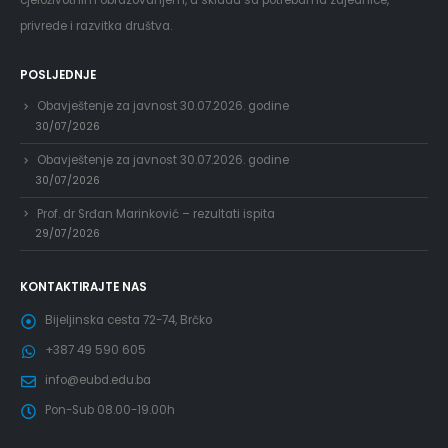
cjeloživotnim obrazovanjem, u skladu sa potrebama zajednice,
privrede i razvitka društva.
POSLJEDNJE
Obavještenje za javnost 30.07.2026. godine
30/07/2026
Obavještenje za javnost 30.07.2026. godine
30/07/2026
Prof. dr Srđan Marinković – rezultati ispita
29/07/2026
KONTAKTIRAJTE NAS
Bijeljinska cesta 72-74, Brčko
+387 49 590 605
info@eubd.edu.ba
Pon-Sub 08.00-19.00h