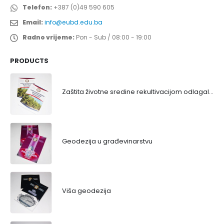
Telefon:
+387 (0)49 590 605
Email:
info@eubd.edu.ba
Radno vrijeme:
Pon - Sub / 08:00 - 19:00
PRODUCTS
Zaštita životne sredine rekultivacijom odlagališta
Geodezija u građevinarstvu
Viša geodezija