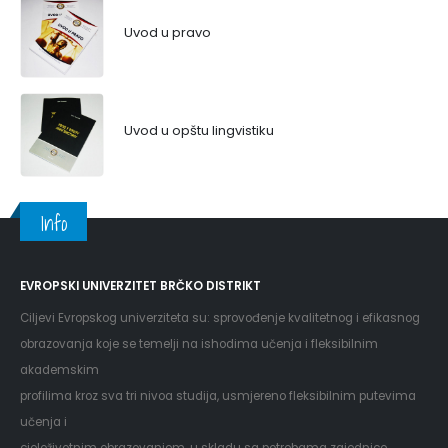
Uvod u pravo
Uvod u opštu lingvistiku
Info
EVROPSKI UNIVERZITET BRČKO DISTRIKT
Ciljevi Evropskog univerziteta su: sprovođenje kvalitetnog i efikasnog
obrazovanja koje se temelji na ishodima učenja i fleksibilnim
akademskim
profilima kroz sva tri nivoa studija, usmjereno fleksibilnim putevima
učenja i