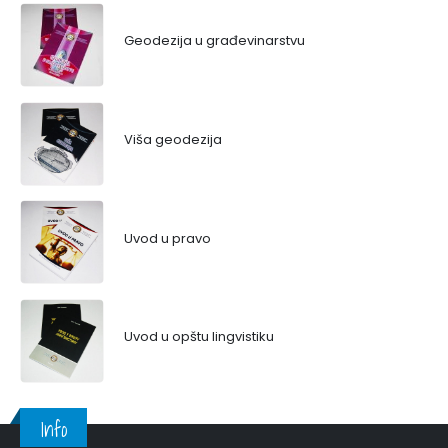
Geodezija u građevinarstvu
Viša geodezija
Uvod u pravo
Uvod u opštu lingvistiku
Info