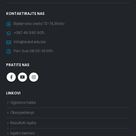
KONTAKTIRAJTE NAS
Bijeljinska cesta 72-74, Brčko
+387 49 590 605
info@eubd.edu.ba
Pon-Sub 08.00-19.00h
PRATITE NAS
LINKOVI
Oglasna tabla
Obavjestenja
Rezultati ispita
Ispitni termini