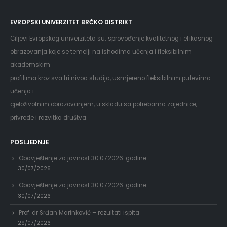
EVROPSKI UNIVERZITET BRČKO DISTRIKT
Ciljevi Evropskog univerziteta su: sprovođenje kvalitetnog i efikasnog
obrazovanja koje se temelji na ishodima učenja i fleksibilnim
akademskim
profilima kroz sva tri nivoa studija, usmjereno fleksibilnim putevima
učenja i
cjeloživotnim obrazovanjem, u skladu sa potrebama zajednice,
privrede i razvitka društva.
POSLJEDNJE
Obavještenje za javnost 30.07.2026. godine
30/07/2026
Obavještenje za javnost 30.07.2026. godine
30/07/2026
Prof. dr Srđan Marinković – rezultati ispita
29/07/2026