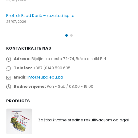
Prof. dr Esed Karić – rezultati ispita
25/07/2026
KONTAKTIRAJTE NAS
Adresa:
Bijeljinska cesta 72-74, Brčko distrikt BiH
Telefon:
+387 (0)49 590 605
Email:
info@eubd.edu.ba
Radno vrijeme:
Pon - Sub / 08:00 - 19:00
PRODUCTS
Zaštita životne sredine rekultivacijom odlagališta