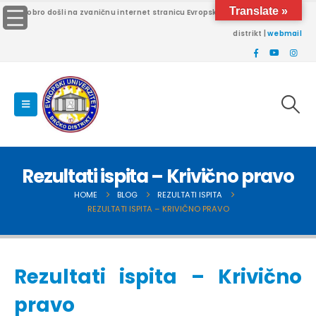
Translate »
Dobro došli na zvaničnu internet stranicu Evropskog univerziteta Brčko
distrikt |
webmail
Rezultati ispita – Krivično pravo
HOME
BLOG
REZULTATI ISPITA
REZULTATI ISPITA – KRIVIČNO PRAVO
Rezultati ispita – Krivično
pravo