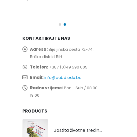
spita
Prof. dr Esed 
25/07/2026
KONTAKTIRAJTE NAS
Adresa:
Bijeljinska cesta 72-74,
Brčko distrikt BiH
Telefon:
+387 (0)49 590 605
Email:
info@eubd.edu.ba
Radno vrijeme:
Pon - Sub / 08:00 -
19:00
PRODUCTS
Zaštita životne sredine rekultivacijom odlagališta