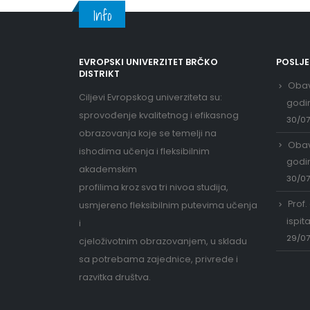
Info
EVROPSKI UNIVERZITET BRČKO
POSLJ
DISTRIKT
Obav
Ciljevi Evropskog univerziteta su:
godi
sprovođenje kvalitetnog i efikasnog
30/0
obrazovanja koje se temelji na
Obav
ishodima učenja i fleksibilnim
godi
akademskim
30/0
profilima kroz sva tri nivoa studija,
Prof.
usmjereno fleksibilnim putevima učenja
ispit
i
29/0
cjeloživotnim obrazovanjem, u skladu
sa potrebama zajednice, privrede i
razvitka društva.