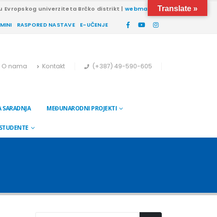
Translate »
u Evropskog univerziteta Brčko distrikt |
webmail
RMINI
RASPORED NASTAVE
E-UČENJE
O nama
Kontakt
(+387) 49-590-605
 SARADNJA
MEĐUNARODNI PROJEKTI
 STUDENTE