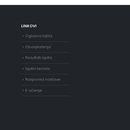
LINKOVI
Oglasna tabla
Obavjestenja
Rezultati ispita
Ispitni termini
Raspored nastave
E-učenje