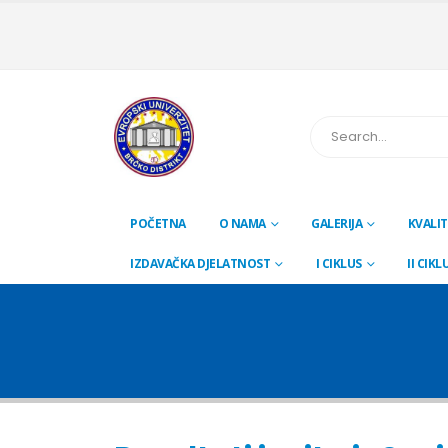
POČETNA
O NAMA
GALERIJA
KVALIT
IZDAVAČKA DJELATNOST
I CIKLUS
II CIKL