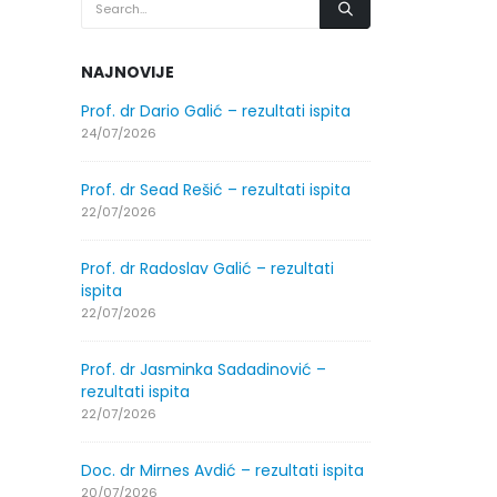
NAJNOVIJE
.2026.
Prof. dr Dario Galić – rezultati ispita
Obavještenje
godine
24/07/2026
30/07/2026
Prof. dr Sead Rešić – rezultati ispita
.2026.
Obavještenje
22/07/2026
godine
30/07/2026
Prof. dr Radoslav Galić – rezultati
ispita
ltati
Prof. dr Srđa
22/07/2026
ispita
29/07/2026
Prof. dr Jasminka Sadadinović –
rezultati ispita
ltati
Prof. dr Azij
22/07/2026
ispita
29/07/2026
Doc. dr Mirnes Avdić – rezultati ispita
20/07/2026