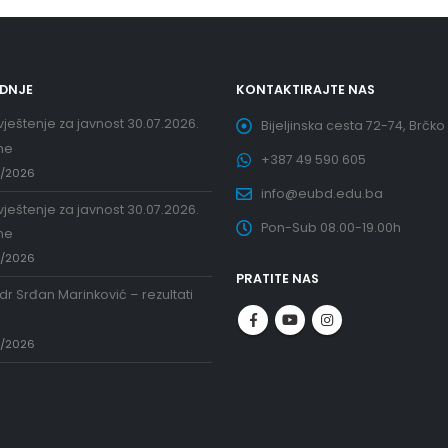
EDNJE
KONTAKTIRAJTE NAS
ještenje za javnost 30.07.2026.
Bijeljinska cesta 72-74, Brčko
ne
+387 49 590 605
7/2026
info@eubd.edu.ba
ještenje za javnost 30.07.2026.
Pon-Sub 08.00-19.00h
ne
7/2026
PRATITE NAS
 dr Srđan Marinković – rezultati
a
7/2026