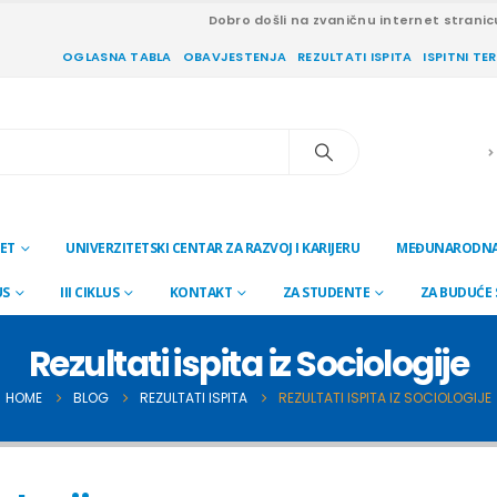
Dobro došli na zvaničnu internet stranic
OGLASNA TABLA
OBAVJESTENJA
REZULTATI ISPITA
ISPITNI TE
ET
UNIVERZITETSKI CENTAR ZA RAZVOJ I KARIJERU
MEĐUNARODNA
US
III CIKLUS
KONTAKT
ZA STUDENTE
ZA BUDUĆE
Rezultati ispita iz Sociologije
HOME
BLOG
REZULTATI ISPITA
REZULTATI ISPITA IZ SOCIOLOGIJE