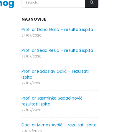
anog
NAJNOVIJE
.2026.
Prof. dr Dario Galić – rezultati ispita
Obavještenje
godine
24/07/2026
30/07/2026
r
Prof. dr Sead Rešić – rezultati ispita
.2026.
Obavještenje
22/07/2026
r
godine
30/07/2026
Prof. dr Radoslav Galić – rezultati
ispita
ltati
Prof. dr Srđa
22/07/2026
ispita
29/07/2026
Prof. dr Jasminka Sadadinović –
rezultati ispita
ltati
Prof. dr Azij
22/07/2026
ispita
29/07/2026
Doc. dr Mirnes Avdić – rezultati ispita
20/07/2026