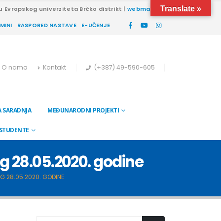
Translate »
u Evropskog univerziteta Brčko distrikt |
webmail
RMINI
RASPORED NASTAVE
E-UČENJE
O nama
Kontakt
(+387) 49-590-605
 SARADNJA
MEĐUNARODNI PROJEKTI
 STUDENTE
g 28.05.2020. godine
G 28.05.2020. GODINE