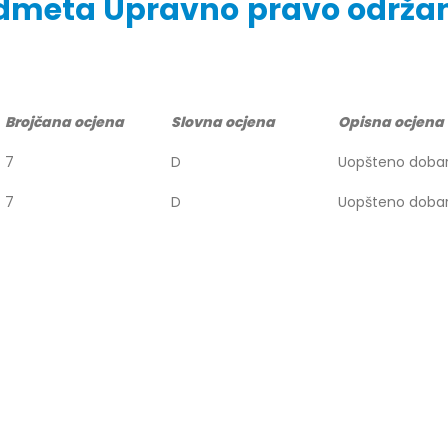
predmeta Upravno pravo održ
r Dario Galić – rezultati ispita
Obavještenje za javnost 30.07
godine
026
Brojčana ocjena
Slovna ocjena
Opisna ocjena
30/07/2026
7
D
Uopšteno doba
r Sead Rešić – rezultati ispita
Obavještenje za javnost 30.07
026
7
D
Uopšteno doba
godine
30/07/2026
r Radoslav Galić – rezultati
Prof. dr Srđan Marinković – rezu
026
ispita
29/07/2026
dr Jasminka Sadadinović –
i ispita
Prof. dr Azijada Beganlić – rezu
026
ispita
29/07/2026
 Mirnes Avdić – rezultati ispita
026