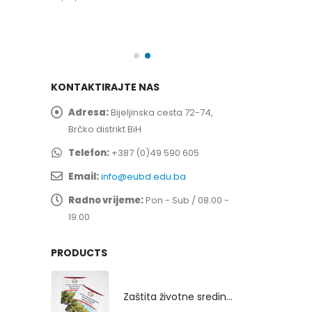
spita
Prof. dr Esed 
25/07/2026
KONTAKTIRAJTE NAS
Adresa:
Bijeljinska cesta 72-74,
Brčko distrikt BiH
Telefon:
+387 (0)49 590 605
Email:
info@eubd.edu.ba
Radno vrijeme:
Pon - Sub / 08:00 -
19:00
PRODUCTS
Zaštita životne sredine rekultivacijom odlagališta