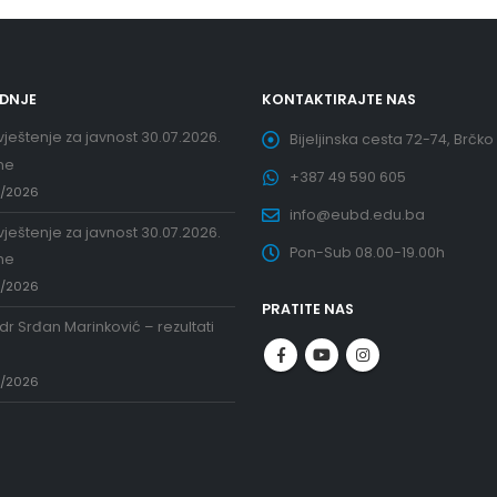
EDNJE
KONTAKTIRAJTE NAS
ještenje za javnost 30.07.2026.
Bijeljinska cesta 72-74, Brčko
ne
+387 49 590 605
7/2026
info@eubd.edu.ba
ještenje za javnost 30.07.2026.
Pon-Sub 08.00-19.00h
ne
7/2026
PRATITE NAS
 dr Srđan Marinković – rezultati
a
7/2026