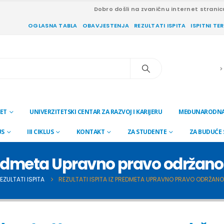
Dobro došli na zvaničnu internet stranic
OGLASNA TABLA
OBAVJESTENJA
REZULTATI ISPITA
ISPITNI TE
ET
UNIVERZITETSKI CENTAR ZA RAZVOJ I KARIJERU
MEĐUNARODNA
US
III CIKLUS
KONTAKT
ZA STUDENTE
ZA BUDUĆE
 predmeta Upravno pravo održano
EZULTATI ISPITA
REZULTATI ISPITA IZ PREDMETA UPRAVNO PRAVO ODRŽANO