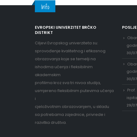
Info
EVROPSKI UNIVERZITET BRČKO
POSLJ
DISTRIKT
Obav
Ciljevi Evropskog univerziteta su:
godi
sprovođenje kvalitetnog i efikasnog
30/0
obrazovanja koje se temelji na
Obav
ishodima učenja i fleksibilnim
godi
akademskim
30/0
profilima kroz sva tri nivoa studija,
Prof.
usmjereno fleksibilnim putevima učenja
ispit
i
29/0
cjeloživotnim obrazovanjem, u skladu
sa potrebama zajednice, privrede i
razvitka društva.