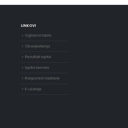
LINKOVI
Oglasna tabla
Obavjestenja
Rezultati ispita
Ispitni termini
Raspored nastave
E-učenje