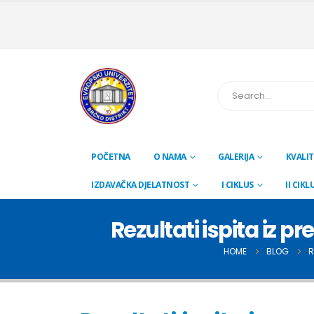
POČETNA
O NAMA
GALERIJA
KVALIT
IZDAVAČKA DJELATNOST
I CIKLUS
II CIKL
Rezultati ispita iz
HOME
BLOG
R