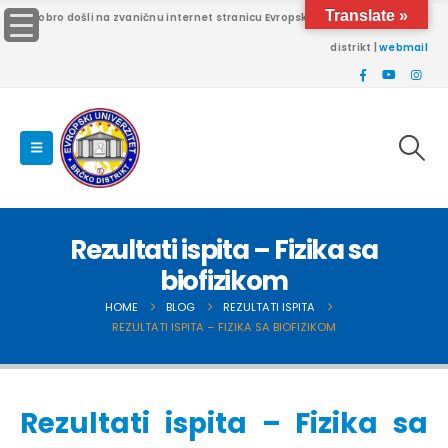
Translate »
Dobro došli na zvaničnu internet stranicu Evropskog univerziteta Brčko
distrikt |
webmail
Rezultati ispita – Fizika sa
biofizikom
HOME
BLOG
REZULTATI ISPITA
REZULTATI ISPITA – FIZIKA SA BIOFIZIKOM
Rezultati ispita – Fizika sa