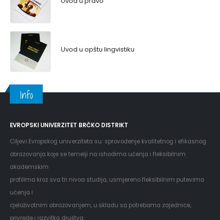
Uvod u pravo
Uvod u opštu lingvistiku
Info
EVROPSKI UNIVERZITET BRČKO DISTRIKT
Ciljevi Evropskog univerziteta su: sprovođenje kvalitetnog i efikasnog
obrazovanja koje se temelji na ishodima učenja i fleksibilnim
akademskim
profilima kroz sva tri nivoa studija, usmjereno fleksibilnim putevima
učenja i
cjeloživotnim obrazovanjem, u skladu sa potrebama zajednice,
privrede i razvitka društva.