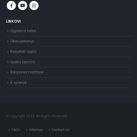
LINKOVI
Oglasna tabla
Obavjestenja
Rezultati ispita
Ispitni termini
Raspored nastave
E-učenje
© copyright 2022. All Rights Reserved.
FAQ’s
Sitemap
Contact Us