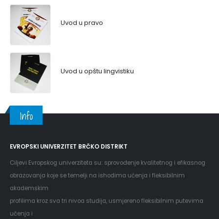
Uvod u pravo
Uvod u opštu lingvistiku
Info
EVROPSKI UNIVERZITET BRČKO DISTRIKT
Ciljevi Evropskog univerziteta su: sprovođenje kvalitetnog i efikasnog
obrazovanja koje se temelji na ishodima učenja i fleksibilnim
akademskim
profilima kroz sva tri nivoa studija, usmjereno fleksibilnim putevima
učenja i