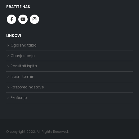
PRATITE NAS
LINKOVI
Oglasna tabla
Obavjestenja
Rezultati ispita
Ispitni termini
Raspored nastave
E-učenje
© copyright 2022. All Rights Reserved.