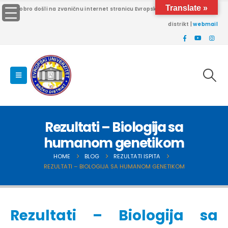
Translate »
Dobro došli na zvaničnu internet stranicu Evropskog univerziteta Brčko
distrikt |
webmail
Rezultati – Biologija sa
humanom genetikom
HOME
BLOG
REZULTATI ISPITA
REZULTATI – BIOLOGIJA SA HUMANOM GENETIKOM
Rezultati – Biologija sa