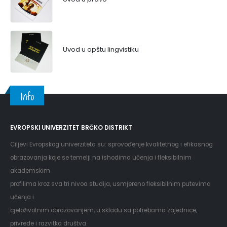
Uvod u opštu lingvistiku
Info
EVROPSKI UNIVERZITET BRČKO DISTRIKT
Ciljevi Evropskog univerziteta su: sprovođenje kvalitetnog i efikasnog
obrazovanja koje se temelji na ishodima učenja i fleksibilnim
akademskim
profilima kroz sva tri nivoa studija, usmjereno fleksibilnim putevima
učenja i
cjeloživotnim obrazovanjem, u skladu sa potrebama zajednice,
privrede i razvitka društva.