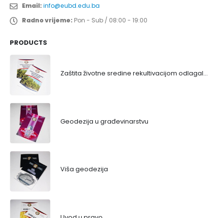
Email:
info@eubd.edu.ba
Radno vrijeme:
Pon - Sub / 08:00 - 19:00
PRODUCTS
Zaštita životne sredine rekultivacijom odlagališta
Geodezija u građevinarstvu
Viša geodezija
Uvod u pravo