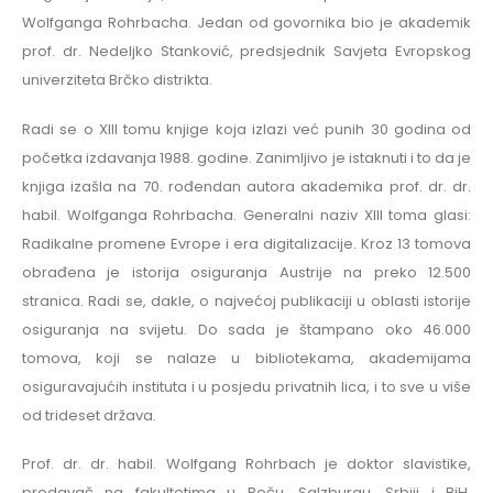
Wolfganga Rohrbacha. Jedan od govornika bio je akademik
prof. dr. Nedeljko Stanković, predsjednik Savjeta Evropskog
univerziteta Brčko distrikta.
Radi se o XIII tomu knjige koja izlazi već punih 30 godina od
početka izdavanja 1988. godine. Zanimljivo je istaknuti i to da je
knjiga izašla na 70. rođendan autora akademika prof. dr. dr.
habil. Wolfganga Rohrbacha. Generalni naziv XIII toma glasi:
Radikalne promene Evrope i era digitalizacije. Kroz 13 tomova
obrađena je istorija osiguranja Austrije na preko 12.500
stranica. Radi se, dakle, o najvećoj publikaciji u oblasti istorije
osiguranja na svijetu. Do sada je štampano oko 46.000
tomova, koji se nalaze u bibliotekama, akademijama
osiguravajućih instituta i u posjedu privatnih lica, i to sve u više
od trideset država.
Prof. dr. dr. habil. Wolfgang Rohrbach je doktor slavistike,
predavač na fakultetima u Beču, Salzburgu, Srbiji i BiH,