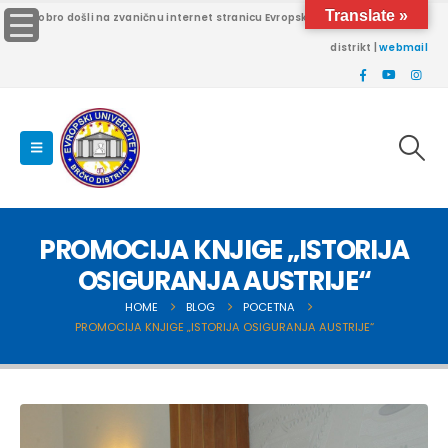
Translate »
Dobro došli na zvaničnu internet stranicu Evropskog univerziteta Brčko
distrikt |
webmail
PROMOCIJA KNJIGE „ISTORIJA
OSIGURANJA AUSTRIJE“
HOME
BLOG
POCETNA
PROMOCIJA KNJIGE „ISTORIJA OSIGURANJA AUSTRIJE“