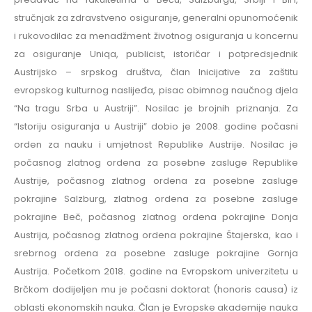
stručnjak za zdravstveno osiguranje, generalni opunomoćenik
i rukovodilac za menadžment životnog osiguranja u koncernu
za osiguranje Uniqa, publicist, istoričar i potpredsjednik
Austrijsko – srpskog društva, član Inicijative za zaštitu
evropskog kulturnog naslijeđa, pisac obimnog naučnog djela
“Na tragu Srba u Austriji”. Nosilac je brojnih priznanja. Za
“Istoriju osiguranja u Austriji” dobio je 2008. godine počasni
orden za nauku i umjetnost Republike Austrije. Nosilac je
počasnog zlatnog ordena za posebne zasluge Republike
Austrije, počasnog zlatnog ordena za posebne zasluge
pokrajine Salzburg, zlatnog ordena za posebne zasluge
pokrajine Beč, počasnog zlatnog ordena pokrajine Donja
Austrija, počasnog zlatnog ordena pokrajine Štajerska, kao i
srebrnog ordena za posebne zasluge pokrajine Gornja
Austrija. Početkom 2018. godine na Evropskom univerzitetu u
Brčkom dodijeljen mu je počasni doktorat (honoris causa) iz
oblasti ekonomskih nauka. Član je Evropske akademije nauka