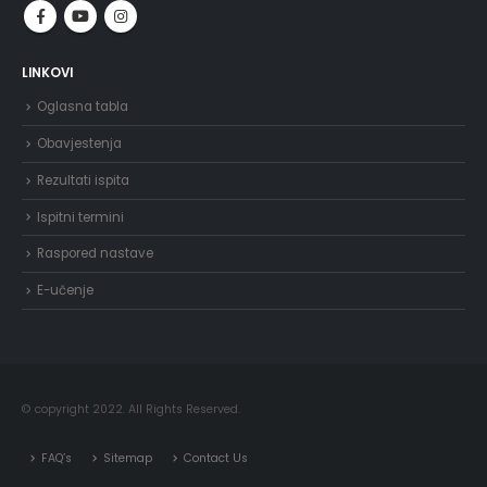
LINKOVI
Oglasna tabla
Obavjestenja
Rezultati ispita
Ispitni termini
Raspored nastave
E-učenje
© copyright 2022. All Rights Reserved.
FAQ’s
Sitemap
Contact Us