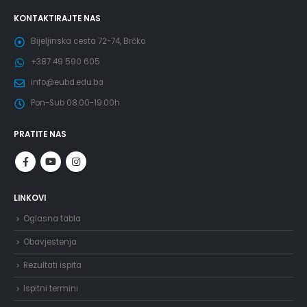
KONTAKTIRAJTE NAS
Bijeljinska cesta 72-74, Brčko
+387 49 590 605
info@eubd.edu.ba
Pon-Sub 08.00-19.00h
PRATITE NAS
LINKOVI
Oglasna tabla
Obavjestenja
Rezultati ispita
Ispitni termini