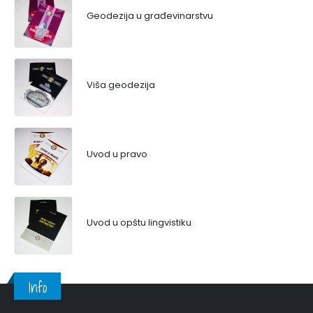
Geodezija u građevinarstvu
Viša geodezija
Uvod u pravo
Uvod u opštu lingvistiku
Info