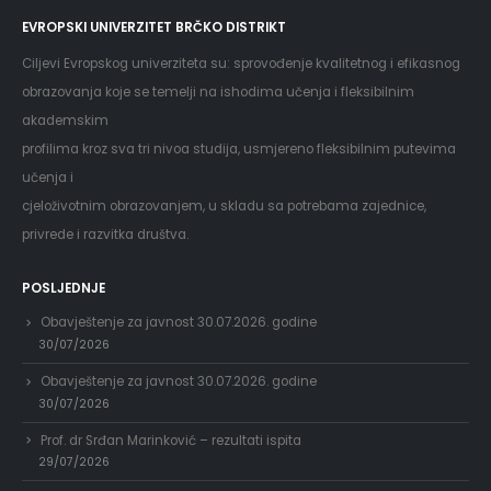
EVROPSKI UNIVERZITET BRČKO DISTRIKT
Ciljevi Evropskog univerziteta su: sprovođenje kvalitetnog i efikasnog
obrazovanja koje se temelji na ishodima učenja i fleksibilnim
akademskim
profilima kroz sva tri nivoa studija, usmjereno fleksibilnim putevima
učenja i
cjeloživotnim obrazovanjem, u skladu sa potrebama zajednice,
privrede i razvitka društva.
POSLJEDNJE
Obavještenje za javnost 30.07.2026. godine
30/07/2026
Obavještenje za javnost 30.07.2026. godine
30/07/2026
Prof. dr Srđan Marinković – rezultati ispita
29/07/2026