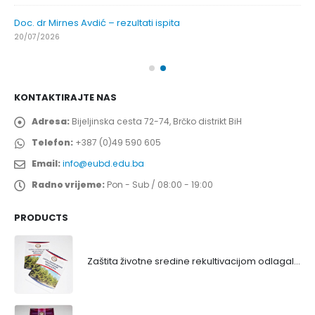
Prof. dr Esed Karić – rezultati ispita
25/07/2026
KONTAKTIRAJTE NAS
Adresa:
Bijeljinska cesta 72-74, Brčko distrikt BiH
Telefon:
+387 (0)49 590 605
Email:
info@eubd.edu.ba
Radno vrijeme:
Pon - Sub / 08:00 - 19:00
PRODUCTS
Zaštita životne sredine rekultivacijom odlagališta