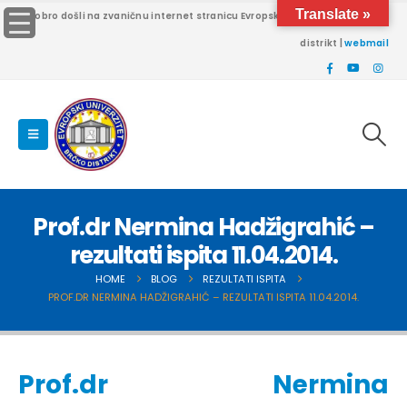
Translate »
Dobro došli na zvaničnu internet stranicu Evropskog univerziteta Brčko
distrikt |
webmail
Prof.dr Nermina Hadžigrahić –
rezultati ispita 11.04.2014.
HOME
BLOG
REZULTATI ISPITA
PROF.DR NERMINA HADŽIGRAHIĆ – REZULTATI ISPITA 11.04.2014.
Prof.dr Nermina