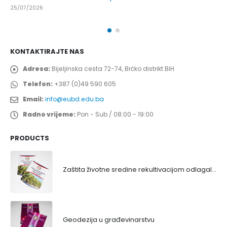
25/07/2026
KONTAKTIRAJTE NAS
Adresa:
Bijeljinska cesta 72-74, Brčko distrikt BiH
Telefon:
+387 (0)49 590 605
Email:
info@eubd.edu.ba
Radno vrijeme:
Pon - Sub / 08:00 - 19:00
PRODUCTS
Zaštita životne sredine rekultivacijom odlagališta
Geodezija u građevinarstvu