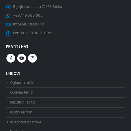
Bijeljinska cesta 72-74, Brčko
+387 49 590 605
info@eubd.edu.ba
Pon-Sub 08.00-19.00h
PRATITE NAS
LINKOVI
Oglasna tabla
Obavjestenja
Rezultati ispita
Ispitni termini
Raspored nastave