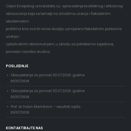
Ciljevi Evropskog univerziteta su: sprovođenje kvalitetnog i efikasnog
obrazovanja koje se temelji na ishodima učenja i fleksibilnim
akademskim
profilima kroz sva tri nivoa studija, usmjereno fleksibilnim putevima
učenja i
cjeloživotnim obrazovanjem, u skladu sa potrebama zajednice,
privrede i razvitka društva.
POSLJEDNJE
Obavještenje za javnost 30.07.2026. godine
30/07/2026
Obavještenje za javnost 30.07.2026. godine
30/07/2026
Prof. dr Srđan Marinković – rezultati ispita
29/07/2026
KONTAKTIRAJTE NAS