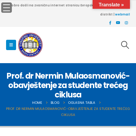
Translate »
Dobro došli na zvaničnu internet stranicu Evropskog univerziteta Brčko
distrikt |
webmail
Prof. dr Nermin Mulaosmanović-
obavještenje za studente trećeg
ciklusa
HOME
BLOG
OGLASNA TABLA
PROF. DR NERMIN MULAOSMANOVIĆ-OBAVJEŠTENJE ZA STUDENTE TREĆEG
CIKLUSA