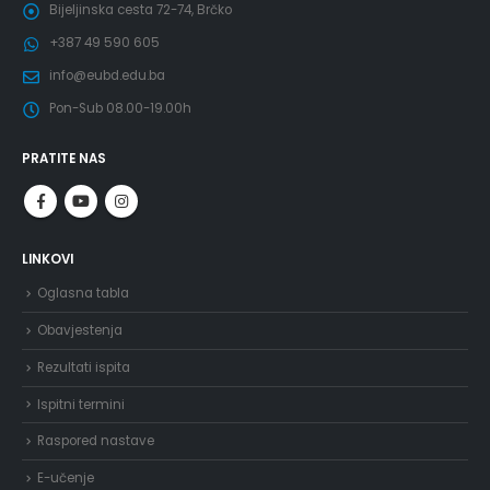
Bijeljinska cesta 72-74, Brčko
+387 49 590 605
info@eubd.edu.ba
Pon-Sub 08.00-19.00h
PRATITE NAS
LINKOVI
Oglasna tabla
Obavjestenja
Rezultati ispita
Ispitni termini
Raspored nastave
E-učenje