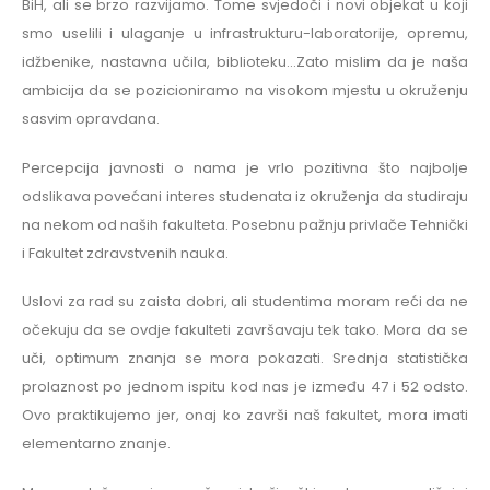
BiH, ali se brzo razvijamo. Tome svjedoči i novi objekat u koji
smo uselili i ulaganje u infrastrukturu-laboratorije, opremu,
idžbenike, nastavna učila, biblioteku…Zato mislim da je naša
ambicija da se pozicioniramo na visokom mjestu u okruženju
sasvim opravdana.
Percepcija javnosti o nama je vrlo pozitivna što najbolje
odslikava povećani interes studenata iz okruženja da studiraju
na nekom od naših fakulteta. Posebnu pažnju privlače Tehnički
i Fakultet zdravstvenih nauka.
Uslovi za rad su zaista dobri, ali studentima moram reći da ne
očekuju da se ovdje fakulteti završavaju tek tako. Mora da se
uči, optimum znanja se mora pokazati. Srednja statistička
prolaznost po jednom ispitu kod nas je između 47 i 52 odsto.
Ovo praktikujemo jer, onaj ko završi naš fakultet, mora imati
elementarno znanje.