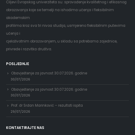
Ciljevi Evropskog univerziteta su: sprovođenje kvalitetnog i efikasnog
obrazovanja koje se temelji na ishodima učenja i fleksibilnim
akademskim
profilima kroz sva tri nivoa studija, usmjereno fleksibilnim putevima
učenja i
cjeloživotnim obrazovanjem, u skladu sa potrebama zajednice,
privrede i razvitka društva.
POSLJEDNJE
Obavještenje za javnost 30.07.2026. godine
30/07/2026
Obavještenje za javnost 30.07.2026. godine
30/07/2026
Prof. dr Srđan Marinković – rezultati ispita
29/07/2026
KONTAKTIRAJTE NAS