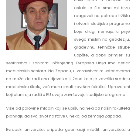
ostale je što smo mi brzo
reagovali na potrebe tržišta
i otvorili studijske programe
koje drugi nemaju.Tu prije
svega mislim na geodeziju,
građevinu, tehničke struke
uopšte, a dobri primjeri su
sestrinstvo i sanitarni inženjering. Evropska Unija ima deficit
medicinskih sestara. Na Zapadu, u zdravstvenim ustanovama
ne može da radi ona djevojka ili žena koja je završila srednju
medicinsku školu, već mora imati završen fakultet. Upravo oni
koji planiraju raditi u EU ovdje završavaju studijske programe.
Više od polovine mladih koji se upišu na neki od naših fakulteta
planiraju da svoj život nastave u nekoj od zemalja Zapada.
Evropski univerzitet pripada geenraciji mlađih univerziteta u