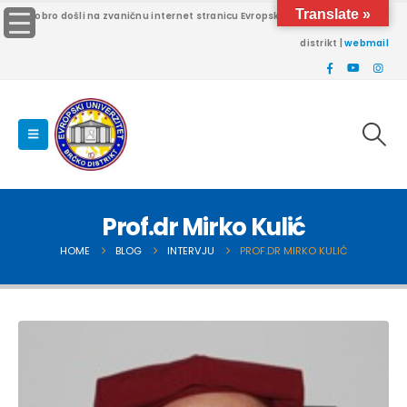
Translate »
Dobro došli na zvaničnu internet stranicu Evropskog univerziteta Brčko
distrikt |
webmail
Prof.dr Mirko Kulić
HOME
BLOG
INTERVJU
PROF.DR MIRKO KULIĆ