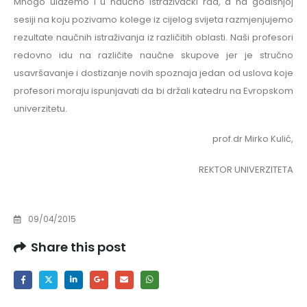
Mnogo ulažemo i u naučno istraživački rad, a na godišnjoj
sesiji na koju pozivamo kolege iz cijelog svijeta razmjenjujemo
rezultate naučnih istraživanja iz različitih oblasti. Naši profesori
redovno idu na različite naučne skupove jer je stručno
usavršavanje i dostizanje novih spoznaja jedan od uslova koje
profesori moraju ispunjavati da bi držali katedru na Evropskom
univerzitetu.
prof.dr Mirko Kulić,
REKTOR UNIVERZITETA
09/04/2015
Share this post