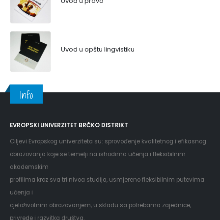
Uvod u pravo
Uvod u opštu lingvistiku
Info
EVROPSKI UNIVERZITET BRČKO DISTRIKT
Ciljevi Evropskog univerziteta su: sprovođenje kvalitetnog i efikasnog
obrazovanja koje se temelji na ishodima učenja i fleksibilnim
akademskim
profilima kroz sva tri nivoa studija, usmjereno fleksibilnim putevima
učenja i
cjeloživotnim obrazovanjem, u skladu sa potrebama zajednice,
privrede i razvitka društva.