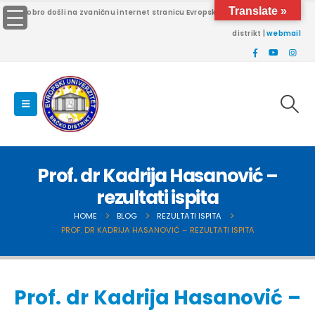
Translate »
Dobro došli na zvaničnu internet stranicu Evropskog univerziteta Brčko
distrikt |
webmail
Prof. dr Kadrija Hasanović –
rezultati ispita
HOME
BLOG
REZULTATI ISPITA
PROF. DR KADRIJA HASANOVIĆ – REZULTATI ISPITA
Prof. dr Kadrija Hasanović –