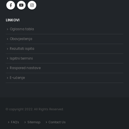
LINKOVI
Oglasna tabla
Obavjestenja
Rezultati ispita
Ispitni termini
Raspored nastave
E-učenje
© copyright 2022. All Rights Reserved.
FAQ’s
Sitemap
Contact Us