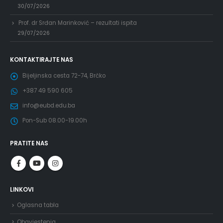
30/07/2026
Prof. dr Srđan Marinković – rezultati ispita
29/07/2026
KONTAKTIRAJTE NAS
Bijeljinska cesta 72-74, Brčko
+387 49 590 605
info@eubd.edu.ba
Pon-Sub 08.00-19.00h
PRATITE NAS
LINKOVI
Oglasna tabla
Obavjestenja