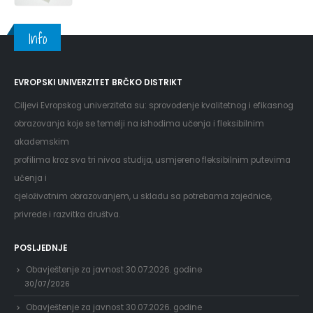
Info
EVROPSKI UNIVERZITET BRČKO DISTRIKT
Ciljevi Evropskog univerziteta su: sprovođenje kvalitetnog i efikasnog
obrazovanja koje se temelji na ishodima učenja i fleksibilnim
akademskim
profilima kroz sva tri nivoa studija, usmjereno fleksibilnim putevima
učenja i
cjeloživotnim obrazovanjem, u skladu sa potrebama zajednice,
privrede i razvitka društva.
POSLJEDNJE
Obavještenje za javnost 30.07.2026. godine
30/07/2026
Obavještenje za javnost 30.07.2026. godine