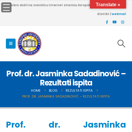
Translate »
Dobro došli na zvaničnu internet stranicu Evropskog univerziteta Brčko
distrikt |
webmail
Prof. dr. Jasminka Sadadinović –
Rezultati ispita
HOME
BLOG
REZULTATI ISPITA
PROF. DR. JASMINKA SADADINOVIĆ – REZULTATI ISPITA
Prof. dr. Jasminka