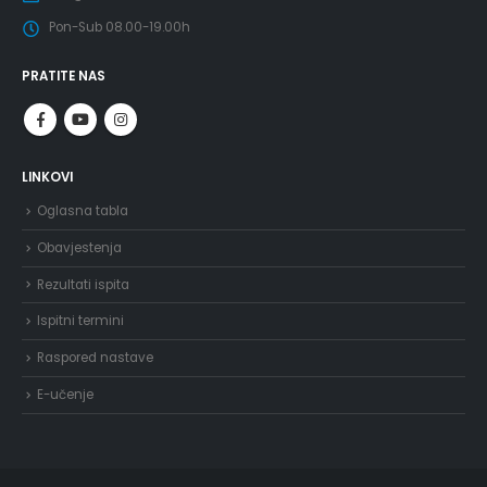
Pon-Sub 08.00-19.00h
PRATITE NAS
LINKOVI
Oglasna tabla
Obavjestenja
Rezultati ispita
Ispitni termini
Raspored nastave
E-učenje