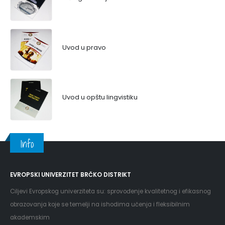
Uvod u pravo
Uvod u opštu lingvistiku
Info
EVROPSKI UNIVERZITET BRČKO DISTRIKT
Ciljevi Evropskog univerziteta su: sprovođenje kvalitetnog i efikasnog
obrazovanja koje se temelji na ishodima učenja i fleksibilnim
akademskim