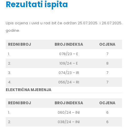
Rezultati ispita
Upis ocjena i uvid u rad bit će održan 25.07.2025. i 26.07.2025.
godine.
REDNI BROJ
BROJ INDEKSA
OCJENA
1.
078/23 – E
7
2.
109/24 – E
8
3.
074/23 – IR
7
4.
056/24 – RI
7
ELEKTRIČNA MJERENJA
REDNI BROJ
BROJ INDEKSA
OCJENA
1.
060/24 – INI
6
2.
038/24 – INI
6