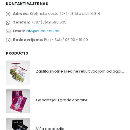
KONTAKTIRAJTE NAS
Adresa:
Bijeljinska cesta 72-74, Brčko distrikt BiH
Telefon:
+387 (0)49 590 605
Email:
info@eubd.edu.ba
Radno vrijeme:
Pon - Sub / 08:00 - 19:00
PRODUCTS
Zaštita životne sredine rekultivacijom odlagališta
Geodezija u građevinarstvu
Viša geodezija