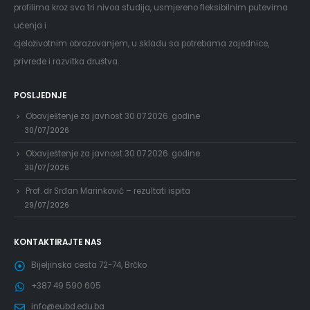
profilima kroz sva tri nivoa studija, usmjereno fleksibilnim putevima
učenja i
cjeloživotnim obrazovanjem, u skladu sa potrebama zajednice,
privrede i razvitka društva.
POSLJEDNJE
Obavještenje za javnost 30.07.2026. godine
30/07/2026
Obavještenje za javnost 30.07.2026. godine
30/07/2026
Prof. dr Srđan Marinković – rezultati ispita
29/07/2026
KONTAKTIRAJTE NAS
Bijeljinska cesta 72-74, Brčko
+387 49 590 605
info@eubd.edu.ba