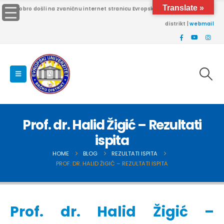
Translate »
Dobro došli na zvaničnu internet stranicu Evropskog univerziteta Brčko
distrikt |
webmail
Prof. dr. Halid Žigić – Rezultati
ispita
HOME
BLOG
REZULTATI ISPITA
PROF. DR. HALID ŽIGIĆ – REZULTATI ISPITA
Prof. dr. Halid Žigić –