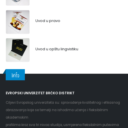
Uvod u pravo
Uvod u opštu lingvistiku
Info
EVROPSKI UNIVERZITET BRČKO DISTRIKT
Ciljevi Evropskog univerziteta su: sprovođenje kvalitetnog i efikasnog
obrazovanja koje se temelji na ishodima učenja i fleksibilnim
akademskim
profilima kroz sva tri nivoa studija, usmjereno fleksibilnim putevima