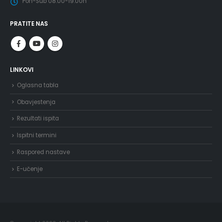
Pon-Sub 08.00-19.00h
PRATITE NAS
LINKOVI
Oglasna tabla
Obavjestenja
Rezultati ispita
Ispitni termini
Raspored nastave
E-učenje