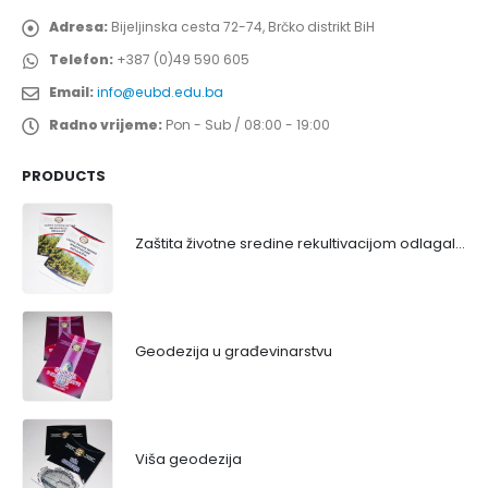
Adresa:
Bijeljinska cesta 72-74, Brčko distrikt BiH
Telefon:
+387 (0)49 590 605
Email:
info@eubd.edu.ba
Radno vrijeme:
Pon - Sub / 08:00 - 19:00
PRODUCTS
Zaštita životne sredine rekultivacijom odlagališta
Geodezija u građevinarstvu
Viša geodezija