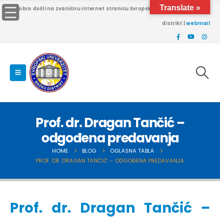
Translate »
Dobro došli na zvaničnu internet stranicu Evropskog univerziteta Brčko
distrikt |
webmail
Prof. dr. Dragan Tančić –
odgođena predavanja
HOME
BLOG
OGLASNA TABLA
PROF. DR. DRAGAN TANČIĆ – ODGOĐENA PREDAVANJA
Prof. dr. Dragan Tančić –