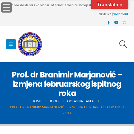
Translate »
Dobro došli na zvaničnu internet stranicu Evropskog univerziteta Brčko
distrikt |
webmail
Prof. dr Branimir Marjanović –
izmjena februarskog ispitnog
roka
HOME
BLOG
OGLASNA TABLA
PROF. DR BRANIMIR MARJANOVIĆ – IZMJENA FEBRUARSKOG ISPITNOG
ROKA