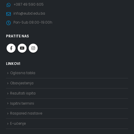
+387 49 590 605
info@eubd.edu.ba
Pon-Sub 08.00-19.00h
PRATITE NAS
LINKOVI
Oglasna tabla
Obavjestenja
Rezultati ispita
Ispitni termini
Raspored nastave
E-učenje