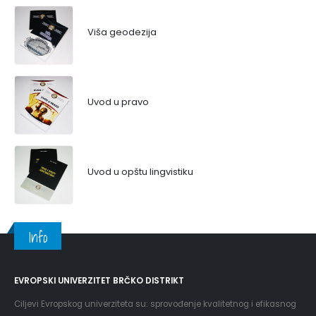
Viša geodezija
Uvod u pravo
Uvod u opštu lingvistiku
Info
EVROPSKI UNIVERZITET BRČKO DISTRIKT
Ciljevi Evropskog univerziteta su: sprovođenje kvalitetnog i efikasnog