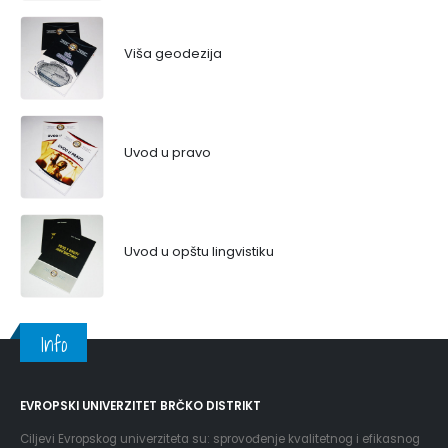
Viša geodezija
Uvod u pravo
Uvod u opštu lingvistiku
Info
EVROPSKI UNIVERZITET BRČKO DISTRIKT
Ciljevi Evropskog univerziteta su: sprovođenje kvalitetnog i efikasnog