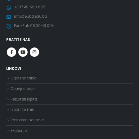
+387 49 590 605
info@eubd.edu.ba
Pon-Sub 08.00-19.00h
PRATITE NAS
LINKOVI
Oglasna tabla
Obavjestenja
Rezultati ispita
Ispitni termini
Raspored nastave
E-učenje