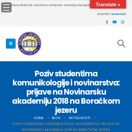
Translate »
Dobro došli na zvaničnu internet stranicu Evropskog univerziteta Brčko
distrikt |
webmail
Poziv studentima
komunikologije i novinarstva:
prijave na Novinarsku
akademiju 2018 na Boračkom
jezeru
HOME
BLOG
AKTUELNOSTI
POZIV STUDENTIMA KOMUNIKOLOGIJE I NOVINARSTVA: PRIJAVE NA
NOVINARSKU AKADEMIJU 2018 NA BORAČKOM JEZERU