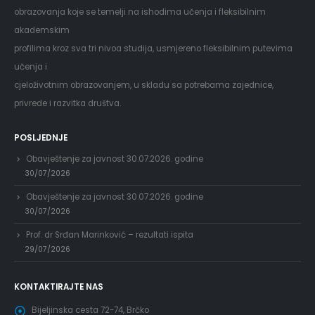
obrazovanja koje se temelji na ishodima učenja i fleksibilnim
akademskim
profilima kroz sva tri nivoa studija, usmjereno fleksibilnim putevima
učenja i
cjeloživotnim obrazovanjem, u skladu sa potrebama zajednice,
privrede i razvitka društva.
POSLJEDNJE
Obavještenje za javnost 30.07.2026. godine
30/07/2026
Obavještenje za javnost 30.07.2026. godine
30/07/2026
Prof. dr Srđan Marinković – rezultati ispita
29/07/2026
KONTAKTIRAJTE NAS
Bijeljinska cesta 72-74, Brčko