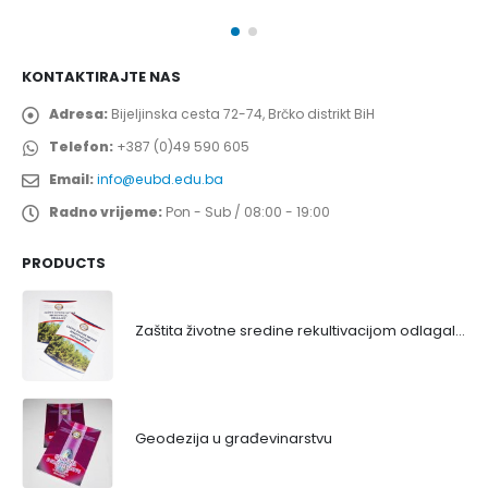
KONTAKTIRAJTE NAS
Adresa:
Bijeljinska cesta 72-74, Brčko distrikt BiH
Telefon:
+387 (0)49 590 605
Email:
info@eubd.edu.ba
Radno vrijeme:
Pon - Sub / 08:00 - 19:00
PRODUCTS
Zaštita životne sredine rekultivacijom odlagališta
Geodezija u građevinarstvu