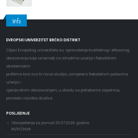
Info
EVROPSKI UNIVERZITET BRČKO DISTRIKT
Ciljevi Evropskog univerziteta su: sprovođenje kvalitetnog i efikasnog
obrazovanja koje se temelji na ishodima učenja i fleksibilnim
akademskim
profilima kroz sva tri nivoa studija, usmjereno fleksibilnim putevima
učenja i
cjeloživotnim obrazovanjem, u skladu sa potrebama zajednice,
privrede i razvitka društva.
POSLJEDNJE
Obavještenje za javnost 30.07.2026. godine
30/07/2026