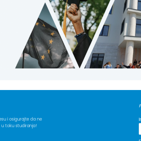
EVROPSKI UNIVERZITE
P
esu i osigurajte da ne
 toku studiranja!