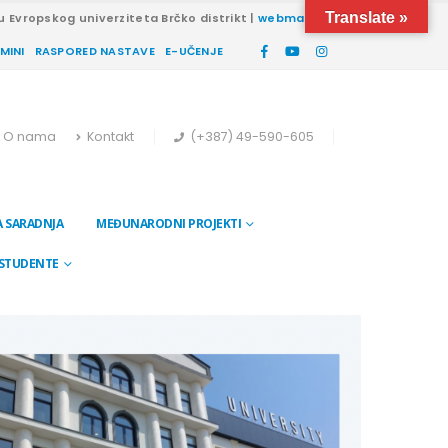
Translate »
u Evropskog univerziteta Brčko distrikt |
webmail
RMINI
RASPORED NASTAVE
E-UČENJE
O nama
Kontakt
(+387) 49-590-605
 SARADNJA
MEĐUNARODNI PROJEKTI
 STUDENTE