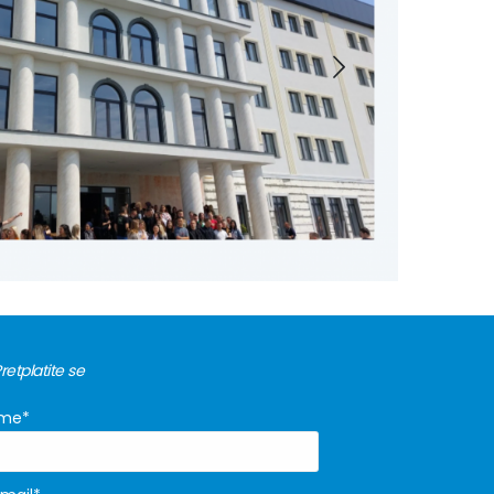
T
retplatite se
Ime*