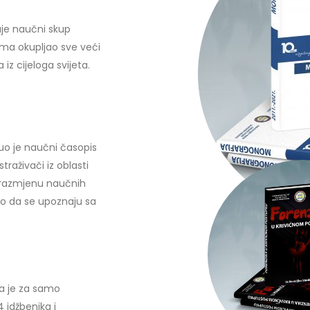
zuje naučni skup
ma okupljao sve veći
iz cijeloga svijeta.
nuo je naučni časopis
traživači iz oblasti
 i razmjenu naučnih
lo da se upoznaju sa
da je za samo
 idžbenika i