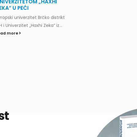
NIVERZITETOM „HAXHI
EKA“ U PEĆI
ropski univerzitet Brčko distrikt
H i Univerzitet „Haxhi Zeka“ iz...
ead more
st