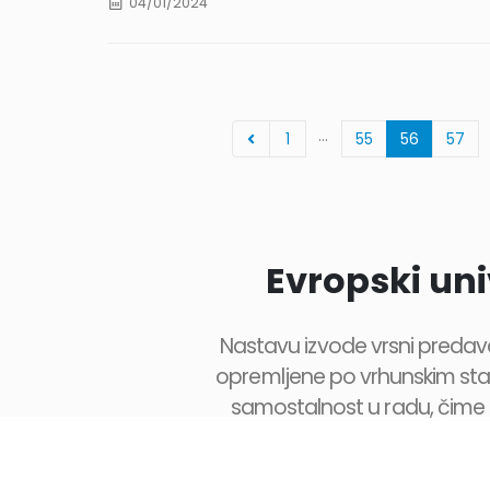
04/01/2024
cjena u ...
…
1
55
56
57
Evropski uni
Nastavu izvode vrsni predavači
opremljene po vrhunskim stan
samostalnost u radu, čime s