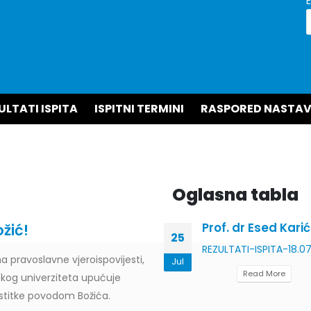
ULTATI ISPITA
ISPITNI TERMINI
RASPORED NASTAV
Oglasna tabla
026. godine
Prof. dr Esed Karić
žić!
25
ski rad pod
nazivom
Vještačka
REZULTATI-ISPITA-18.0
a pravoslavne vjeroispovijesti,
Jul
..
Read More
skog univerziteta upućuje
estitke povodom Božića.