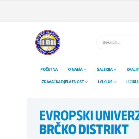
POČETNA
O NAMA
GALERIJA
KVALIT
IZDAVAČKA DJELATNOST
I CIKLUS
II CIKL