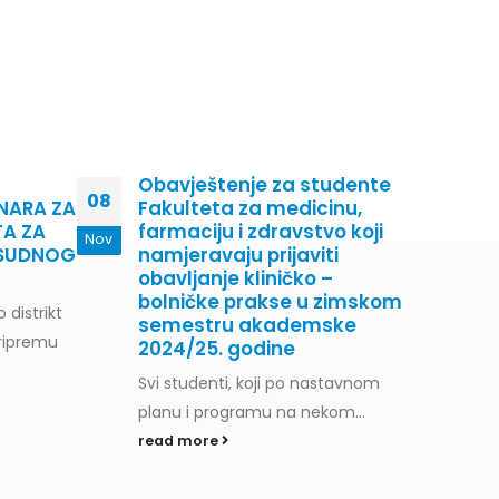
Obavještenje za studente
Međ
08
11
NARA ZA
Fakulteta za medicinu,
dod
TA ZA
farmaciju i zdravstvo koji
“Go
Nov
Oct
OSUDNOG
namjeravaju prijaviti
Pošt
obavljanje kliničko –
Ujed
bolničke prakse u zimskom
 distrikt
semestru akademske
Sara
pripremu
2024/25. godine
rea
Svi studenti, koji po nastavnom
planu i programu na nekom...
read more