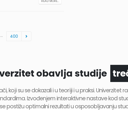
READ MORE...
…
400
pr
verzitet obavlja studije
tr
, koji su se dokazali i u teoriji i u praksi. Univerzitet
dardima. Izvođenjem interaktivne nastave kod stude
e postižu optimalni rezultati u osposobljavanju stu