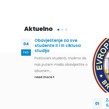
Aktuelno
studenata
Obavještenje za sve
04
25/2026.
studente II i III ciklusa
studija
Feb
denata-u-
Poštovani studenti, molimo da
wnload
nas putem maila obavijestite o
izbornim...
read more
Z
01
S