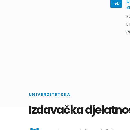
U
Feb
Z
Ev
Bi
r
UNIVERZITETSKA
Izdavačka djelatno