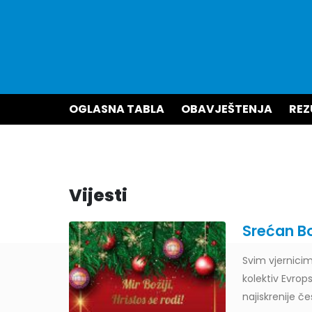
OGLASNA TABLA
OBAVJEŠTENJA
REZ
Vijesti
a
Obavještenje za javnost 30.07.2
Srećan Bo
30
ine REDNI
I Obavještava se javnost da na magistar
Svim vjernicim
Jul
24-FA9
inteligencija u savremenoj nastavi fizike,.
kolektiv Evrop
Read More
najiskrenije č