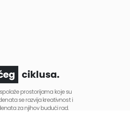
godi
Rea
vog
ciklusa.
ećeg
 raspolaže prostorijama koje su
nata se razvija kreativnost i
denata za njihov budući rad.