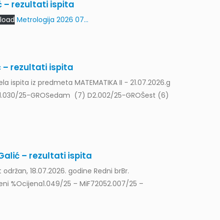
ć – rezultati ispita
load
Metrologija 2026 07...
Doc
20
Komu
Jul
inde
 – rezultati ispita
(10)
la ispita iz predmeta MATEMATIKA II - 21.07.2026.g
Rea
na1.030/25-GROSedam (7) D2.002/25-GROŠest (6)
Pro
17
Obav
Jul
dana
alić – rezultati ispita
Rea
t održan, 18.07.2026. godine Redni brBr.
ni %Ocijena1.049/25 – MiF72052.007/25 –
Pro
16
Odab
Jul