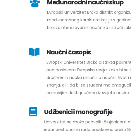
Međunarodni naučni skup
Evropski univerzitet Brčko distrikt organi
međunarodnog karaktera koji je s godina
broj zainteresovanih naučnika i stručnjaka 
Naučni časopis
Evropski univerzitet Brčko distrikta pokre
pod naslovom Evropska revija, kako bi se is
društvenih nauka uključili u naučni život
znanja, ali i da bi se studentima omogući
najnovijim dostignućima iz svijeta nauke.
Udžbenici i monografije
Univerzitet se može pohvaliti činjenicom 
jedanaest godina rada publikovao preko 84