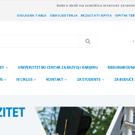
Dobro došli na zvaničnu internet stranic
OGLASNA TABLA
OBAVJESTENJA
REZULTATI ISPITA
ISPITNI TE
ET
UNIVERZITETSKI CENTAR ZA RAZVOJ I KARIJERU
MEĐUNARODNA
US
III CIKLUS
KONTAKT
ZA STUDENTE
ZA BUDUĆE