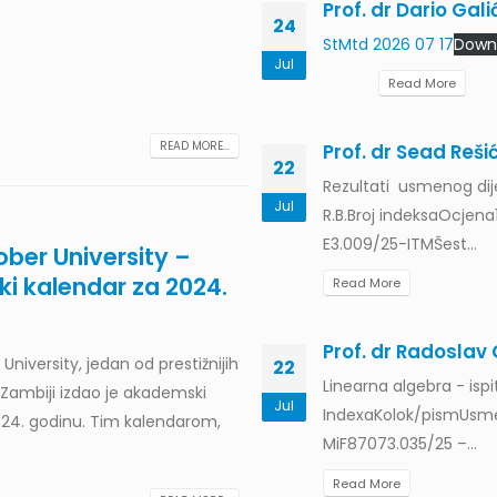
Prof. dr Dario Gali
24
026. godine
StMtd 2026 07 17
Down
Jul
ski rad pod
nazivom
Ambijentalna
Read More
.
READ MORE...
Prof. dr Sead Rešić
22
Rezultati usmenog dije
ati ispita
Jul
R.B.Broj indeksaOcje
3.07.2026.:1. 009/25-GRO- bodova
E3.009/25-ITMŠest...
ber University –
i kalendar za 2024.
Read More
Prof. dr Radoslav G
University, jedan od prestižnijih
22
ati ispita
Linearna algebra - ispi
 Zambiji izdao je akademski
Jul
održan, 25.7.2026. godine Br
IndexaKolok/pismUsme
024. godinu. Tim kalendarom,
MiF87073.035/25 –...
Read More