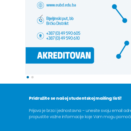
Pridružite se našoj studentskoj mailing listi!
Prijava je brza i jednostavna – unesite svoju email adr
propustite važne informacije koje Vam mogu pomoći u