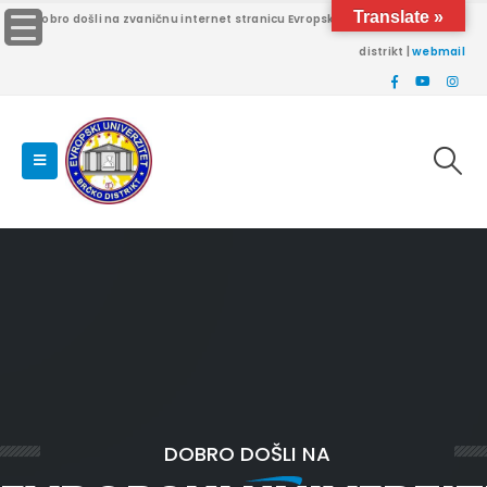
Translate »
Dobro došli na zvaničnu internet stranicu Evropskog univerziteta Brčko
distrikt |
webmail
DOBRO DOŠLI NA