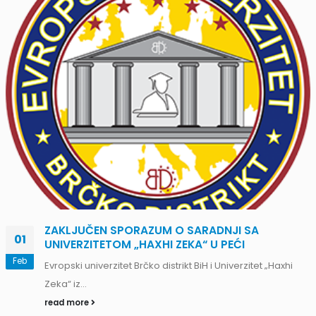
ZAKLJUČEN SPORAZUM O SARADNJI SA
01
UNIVERZITETOM „HAXHI ZEKA“ U PEĆI
Feb
Evropski univerzitet Brčko distrikt BiH i Univerzitet „Haxhi
Zeka“ iz...
read more