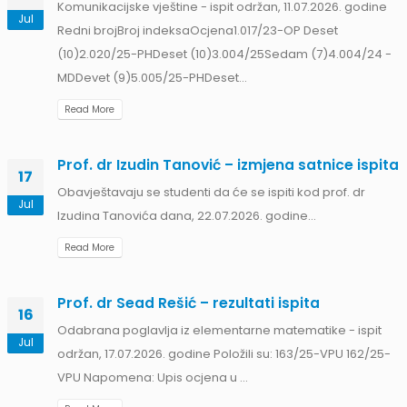
Komunikacijske vještine - ispit održan, 11.07.2026. godine
Jul
Redni brojBroj indeksaOcjena1.017/23-OP Deset
II
(10)2.020/25-PHDeset (10)3.004/25Sedam (7)4.004/24 -
am
MDDevet (9)5.005/25-PHDeset...
Read More
Prof. dr Izudin Tanović – izmjena satnice ispita
17
Obavještavaju se studenti da će se ispiti kod prof. dr
Jul
Izudina Tanovića dana, 22.07.2026. godine...
Read More
Prof. dr Sead Rešić – rezultati ispita
16
Odabrana poglavlja iz elementarne matematike - ispit
Jul
održan, 17.07.2026. godine Položili su: 163/25-VPU 162/25-
VPU Napomena: Upis ocjena u ...