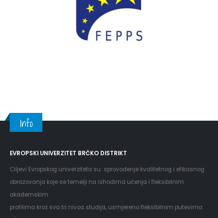
Info
EVROPSKI UNIVERZITET BRČKO DISTRIKT
Ciljevi Evropskog univerziteta su: sprovođenje kvalitetnog i efikasnog
obrazovanja koje se temelji na ishodima učenja i fleksibilnim
akademskim
profilima kroz sva tri nivoa studija, usmjereno fleksibilnim putevima