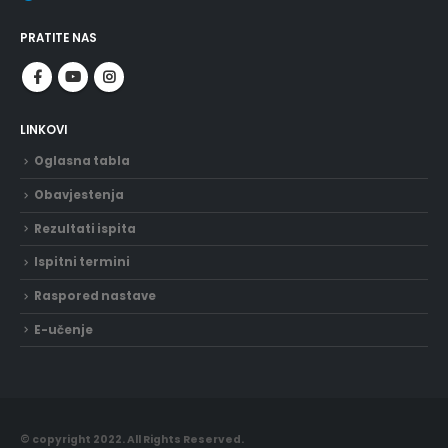
PRATITE NAS
LINKOVI
Oglasna tabla
Obavjestenja
Rezultati ispita
Ispitni termini
Raspored nastave
E-učenje
© copyright 2022. All Rights Reserved.