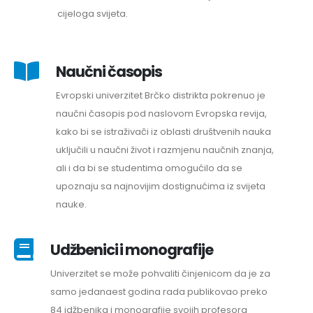
cijeloga svijeta.
Naučni časopis
Evropski univerzitet Brčko distrikta pokrenuo je
naučni časopis pod naslovom Evropska revija,
kako bi se istraživači iz oblasti društvenih nauka
uključili u naučni život i razmjenu naučnih znanja,
ali i da bi se studentima omogućilo da se
upoznaju sa najnovijim dostignućima iz svijeta
nauke.
Udžbenici i monografije
Univerzitet se može pohvaliti činjenicom da je za
samo jedanaest godina rada publikovao preko
84 idžbenika i monografije svojih profesora