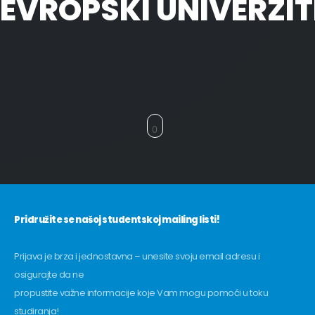
EVROPSKI UNIVERZIT
Pridružite se našoj studentskoj mailing listi!
Prijava je brza i jednostavna – unesite svoju email adresu i
osigurajte da ne
propustite važne informacije koje Vam mogu pomoći u toku
studiranja!