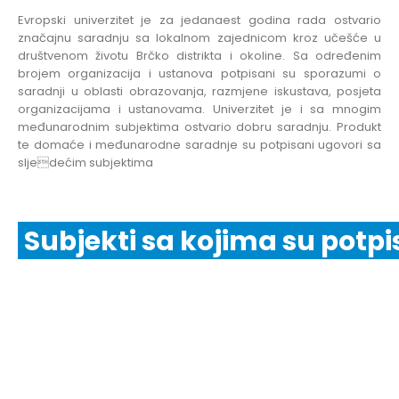
Evropski univerzitet je za jedanaest godina rada ostvario
značajnu saradnju sa lokalnom zajednicom kroz učešće u
društvenom životu Brčko distrikta i okoline. Sa određenim
brojem organizacija i ustanova potpisani su sporazumi o
saradnji u oblasti obrazovanja, razmjene iskustava, posjeta
organizacijama i ustanovama. Univerzitet je i sa mnogim
međunarodnim subjektima ostvario dobru saradnju. Produkt
te domaće i međunarodne saradnje su potpisani ugovori sa
sljedećim subjektima
Subjekti sa kojima su potpi