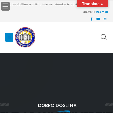
Translate »
Dobro došli na zvaničnu internet stranicu Evropskog univerziteta Brčko
distrikt |
webmail
DOBRO DOŠLI NA