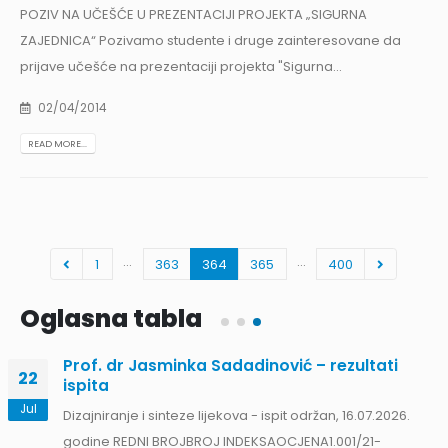
POZIV NA UČEŠĆE U PREZENTACIJI PROJEKTA „SIGURNA
ZAJEDNICA“ Pozivamo studente i druge zainteresovane da
prijave učešće na prezentaciji projekta "Sigurna...
02/04/2014
READ MORE...
…
…
1
363
364
365
400
Oglasna tabla
Prof. dr Jasminka Sadadinović – rezultati
22
ispita
Jul
Dizajniranje i sinteze lijekova - ispit održan, 16.07.2026.
godine REDNI BROJBROJ INDEKSAOCJENA1.001/21-