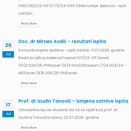
FA82.082/23-FA73.172/24-FA9 Oblikovanje lijekova - ispit
održan,...
Read More
Doc. dr Mirnes Avdić – rezultati ispita
20
Komunikacijske vještine - ispit održan, 11.07.2026. godine
Jul
Redni brojBroj indeksaOcjena1.017/23-OP Deset
II
(10)2.020/25-PHDeset (10)3.004/25Sedam (7)4.004/24 -
am
MDDevet (9)5.005/25-PHDeset...
Read More
Prof. dr Izudin Tanović – izmjena satnice ispita
17
Obavještavaju se studenti da će se ispiti kod prof. dr
Jul
Izudina Tanovića dana, 22.07.2026. godine...
Read More