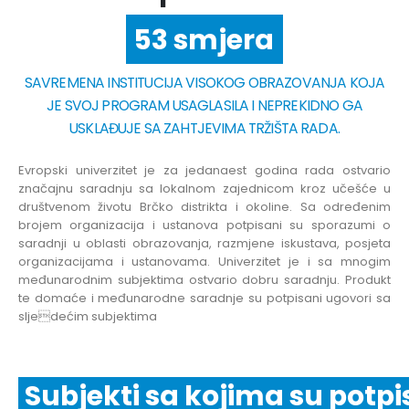
53 smjera
SAVREMENA INSTITUCIJA VISOKOG OBRAZOVANJA KOJA
JE SVOJ PROGRAM USAGLASILA I NEPREKIDNO GA
USKLAĐUJE SA ZAHTJEVIMA TRŽIŠTA RADA.
Evropski univerzitet je za jedanaest godina rada ostvario
značajnu saradnju sa lokalnom zajednicom kroz učešće u
društvenom životu Brčko distrikta i okoline. Sa određenim
brojem organizacija i ustanova potpisani su sporazumi o
saradnji u oblasti obrazovanja, razmjene iskustava, posjeta
organizacijama i ustanovama. Univerzitet je i sa mnogim
međunarodnim subjektima ostvario dobru saradnju. Produkt
te domaće i međunarodne saradnje su potpisani ugovori sa
sljedećim subjektima
Subjekti sa kojima su potpi