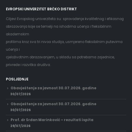
EVROPSKI UNIVERZITET BRČKO DISTRIKT
Ciljevi Evropskog univerziteta su: sprovođenje kvalitetnog i efikasnog
obrazovanja koje se temelji na ishodima učenja i fleksibilnim
akademskim
profilima kroz sva tri nivoa studija, usmjereno fleksibilnim putevima
učenja i
cjeloživotnim obrazovanjem, u skladu sa potrebama zajednice,
privrede i razvitka društva.
POSLJEDNJE
Obavještenje za javnost 30.07.2026. godine
30/07/2026
Obavještenje za javnost 30.07.2026. godine
30/07/2026
Prof. dr Srđan Marinković – rezultati ispita
29/07/2026