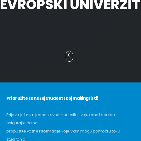
EVROPSKI UNIVERZIT
Pridružite se našoj studentskoj mailing listi!
Prijava je brza i jednostavna – unesite svoju email adresu i
osigurajte da ne
propustite važne informacije koje Vam mogu pomoći u toku
studiranja!