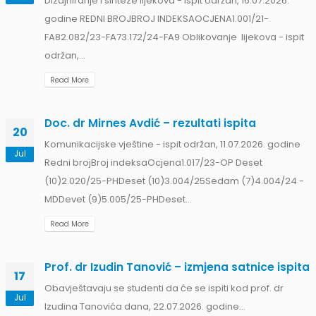
Dizajniranje i sinteze lijekova - ispit održan, 16.07.2026.
godine REDNI BROJBROJ INDEKSAOCJENA1.001/21-
FA82.082/23-FA73.172/24-FA9 Oblikovanje lijekova - ispit
održan,...
Read More
Doc. dr Mirnes Avdić – rezultati ispita
20
Komunikacijske vještine - ispit održan, 11.07.2026. godine
Jul
Redni brojBroj indeksaOcjena1.017/23-OP Deset
II
(10)2.020/25-PHDeset (10)3.004/25Sedam (7)4.004/24 -
am
MDDevet (9)5.005/25-PHDeset...
Read More
Prof. dr Izudin Tanović – izmjena satnice ispita
17
Obavještavaju se studenti da će se ispiti kod prof. dr
Jul
Izudina Tanovića dana, 22.07.2026. godine...