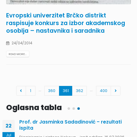
Evropski univerzitet Brčko distrikt
raspisuje konkurs za izbor akademskog
osoblja – nastavnika i saradnika
24/04/2014
READ MORE...
…
…
1
360
361
362
400
Oglasna tabla
Prof. dr Jasminka Sadadinović – rezultati
22
ispita
Jul