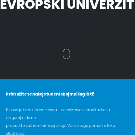
EVROPSKI UNIVERZIT
Pridružite se našoj studentskoj mailing listi!
Prijava je brza i jednostavna – unesite svoju email adresu i
osigurajte da ne
propustite važne informacije koje Vam mogu pomoći u toku
studiranja!