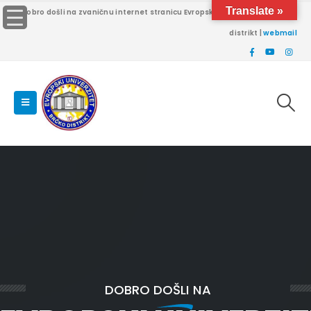
Translate »
Dobro došli na zvaničnu internet stranicu Evropskog univerziteta Brčko
distrikt |
webmail
DOBRO DOŠLI NA