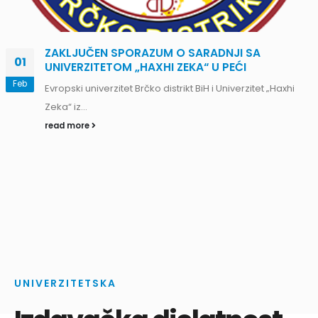
ZAKLJUČEN SPORAZUM O SARADNJI SA
01
UNIVERZITETOM „HAXHI ZEKA“ U PEĆI
Feb
Evropski univerzitet Brčko distrikt BiH i Univerzitet „Haxhi
Zeka“ iz...
read more
UNIVERZITETSKA