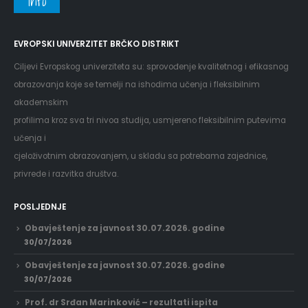
Info
EVROPSKI UNIVERZITET BRČKO DISTRIKT
Ciljevi Evropskog univerziteta su: sprovođenje kvalitetnog i efikasnog
obrazovanja koje se temelji na ishodima učenja i fleksibilnim
akademskim
profilima kroz sva tri nivoa studija, usmjereno fleksibilnim putevima
učenja i
cjeloživotnim obrazovanjem, u skladu sa potrebama zajednice,
privrede i razvitka društva.
POSLJEDNJE
Obavještenje za javnost 30.07.2026. godine
30/07/2026
Obavještenje za javnost 30.07.2026. godine
30/07/2026
Prof. dr Srđan Marinković – rezultati ispita