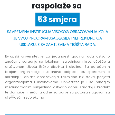
raspolaže sa
6 fakulteta
SAVREMENA INSTITUCIJA VISOKOG OBRAZOVANJA KOJA
JE SVOJ PROGRAM USAGLASILA I NEPREKIDNO GA
USKLAĐUJE SA ZAHTJEVIMA TRŽIŠTA RADA.
Evropski univerzitet je za jedanaest godina rada ostvario
značajnu saradnju sa lokalnom zajednicom kroz učešće u
društvenom životu Brčko distrikta i okoline. Sa određenim
brojem organizacija i ustanova potpisani su sporazumi o
saradnji u oblasti obrazovanja, razmjene iskustava, posjeta
organizacijama i ustanovama. Univerzitet je i sa mnogim
međunarodnim subjektima ostvario dobru saradnju. Produkt
te domaće i međunarodne saradnje su potpisani ugovori sa
sljedećim subjektima